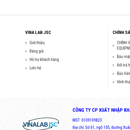
VINA LAB JSC
CHÍNH S
Giới thiệu
CHÍNH 
EQUIPM
Bảng giá
Bảo mật
Hỗ trợ khách hàng
Đổi trả 
Liên hệ
Bảo hà
Hình th
CÔNG TY CP XUẤT NHẬP KHẨ
MST: 0109109823
Địa chỉ: Số 61, ngõ 105, Đường Xu