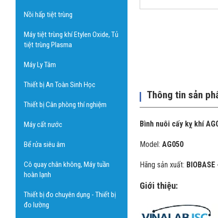
Nồi hấp tiệt trùng
Máy tiệt trùng khí Etylen Oxide, Tủ
tiệt trùng Plasma
Máy Ly Tâm
Thiết bị An Toàn Sinh Học
Thông tin sản p
Thiết bị Cân phòng thí nghiệm
Bình nuôi cấy kỵ khí AG
Máy cất nước
Model:
AG050
Bể rửa siêu âm
Cô quay chân không, Máy tuần
Hãng sản xuất:
BIOBASE 
hoàn lạnh
Giới thiệu:
Thiết bị đo chuyên dụng - Thiết bị
đo lường