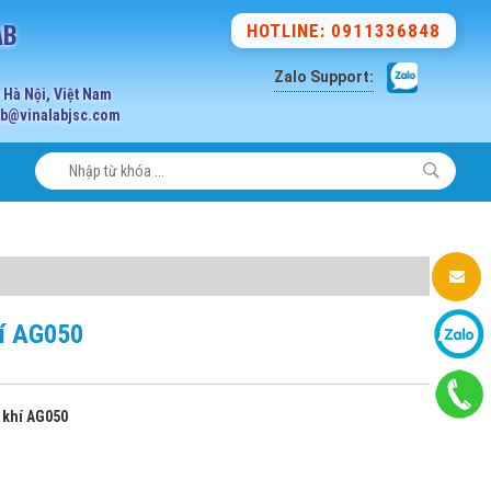
AB
HOTLINE: 0911336848
Zalo Support:
Hà Nội, Việt Nam
lab@vinalabjsc.com
hí AG050
ỵ khí AG050