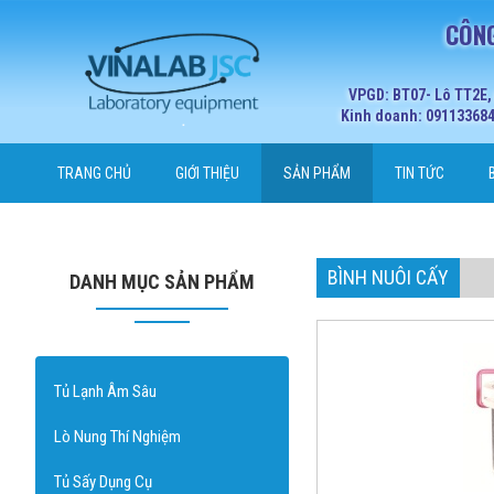
CÔNG
VPGD: BT07- Lô TT2E,
Kinh doanh: 0911336848
TRANG CHỦ
GIỚI THIỆU
SẢN PHẨM
TIN TỨC
BÌNH NUÔI CẤY
DANH MỤC SẢN PHẨM
Tủ Lạnh Âm Sâu
Lò Nung Thí Nghiệm
Tủ Sấy Dụng Cụ