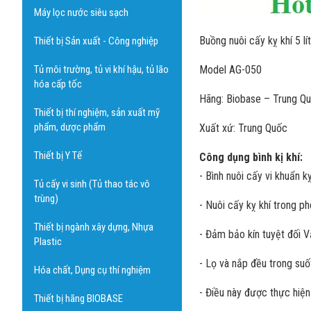
Máy lọc nước siêu sạch
Buồng nuôi cấy kỵ khí 5 l
Thiết bị Sản xuất - Công nghiệp
Tủ môi trường, tủ vi khí hậu, tủ lão
Model AG-050
hóa cấp tốc
Hãng: Biobase – Trung Q
Thiết bị thí nghiệm, sản xuất mỹ
phẩm, dược phẩm
Xuất xứ: Trung Quốc
Thiết bị Y Tế
Công dụng bình kị khí:
- Bình nuôi cấy vi khuẩn k
Tủ cấy vi sinh (Tủ thao tác vô
trùng)
- Nuôi cấy kỵ khí trong ph
Thiết bị ngành xây dựng, Nhựa
- Đảm bảo kín tuyệt đối 
Plastic
- Lọ và nắp đều trong suố
Hóa chất, Dụng cụ thí nghiệm
- Điều này được thực hiện
Thiết bị hãng BIOBASE