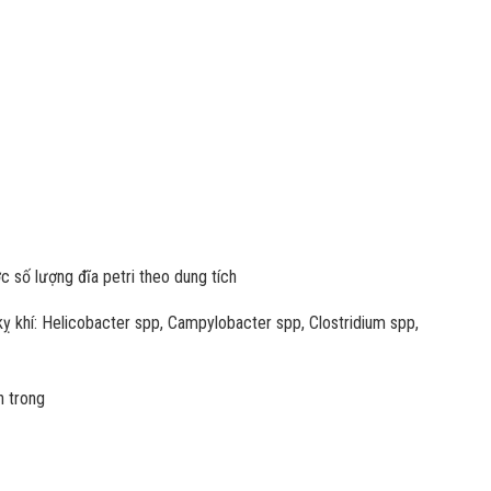
c số lượng đĩa petri theo dung tích
 kỵ khí: Helicobacter spp, Campylobacter spp, Clostridium spp,
n trong