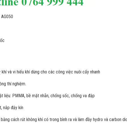
ít AG050
uốc
ỵ khí và vi hiếu khí dùng cho các công việc nuôi cấy nhanh
òng thí nghiệm.
Vật liệu: PMMA, bề mặt nhẵn, chống sốc, chống va đập
t, nắp đậy kín
 bằng cách rút không khí có trong bình ra và làm đầy hydro và carbon di