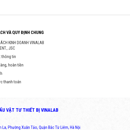
ÁCH VÀ QUY ĐỊNH CHUNG
SÁCH KINH DOANH VINALAB
ENT., JSC
 thông tin
hàng, hoàn tiền
nh
ức thanh toán
U VẬT TƯ THIẾT BỊ VINALAB
ân La, Phường Xuân Tảo, Quận Bắc Từ Liêm, Hà Nội