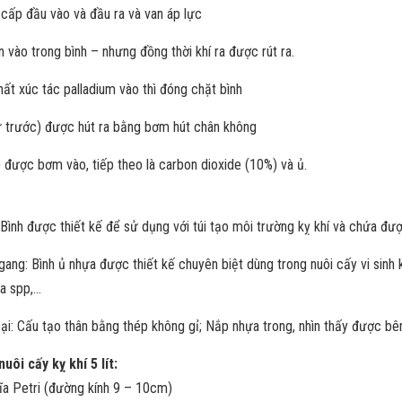
cấp đầu vào và đầu ra và van áp lực
 vào trong bình – nhưng đồng thời khí ra được rút ra.
hất xúc tác palladium vào thì đóng chặt bình
từ trước) được hút ra bằng bơm hút chân không
) được bơm vào, tiếp theo là carbon dioxide (10%) và ủ.
: Bình được thiết kế để sử dụng với túi tạo môi trường kỵ khí và chứa đượ
ngang: Bình ủ nhựa được thiết kế chuyên biệt dùng trong nuôi cấy vi sinh
ia spp,…
loại: Cấu tạo thân bằng thép không gỉ; Nắp nhựa trong, nhìn thấy được bê
uôi cấy kỵ khí 5 lít:
đĩa Petri (đường kính 9 – 10cm)