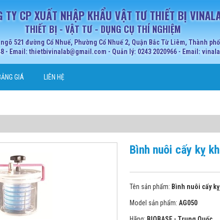
 TY CP XUẤT NHẬP KHẨU VẬT TƯ THIẾT BỊ VINAL
THIẾT BỊ - VẬT TƯ - DỤNG CỤ THÍ NGHIỆM
 ngõ 521 đường Cổ Nhuế, Phường Cổ Nhuế 2, Quận Bắc Từ Liêm, Thành phố 
 - Email: thietbivinalab@gmail.com - Quản lý: 0243 2020966 - Email: vina
BẢNG GIÁ
LIÊN HỆ
Bình nuôi cấy kỵ k
Tên sản phẩm:
Bình nuôi cấy k
Model sản phẩm:
AG050
Hãng:
BIOBASE - Trung Quốc