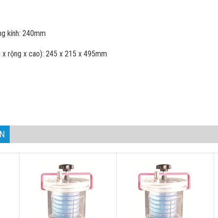
ng kính: 240mm
ài x rộng x cao): 245 x 215 x 495mm
75kg
AN