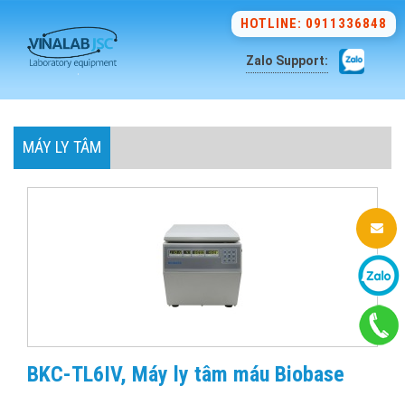
HOTLINE: 0911336848
Zalo Support:
MÁY LY TÂM
BKC-TL6IV, Máy ly tâm máu Biobase