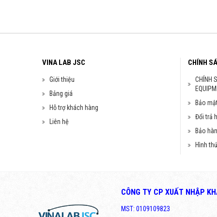
VINA LAB JSC
CHÍNH S
Giới thiệu
CHÍNH 
EQUIPM
Bảng giá
Bảo mật
Hỗ trợ khách hàng
Đổi trả 
Liên hệ
Bảo hà
Hình th
CÔNG TY CP XUẤT NHẬP KHẨ
MST: 0109109823