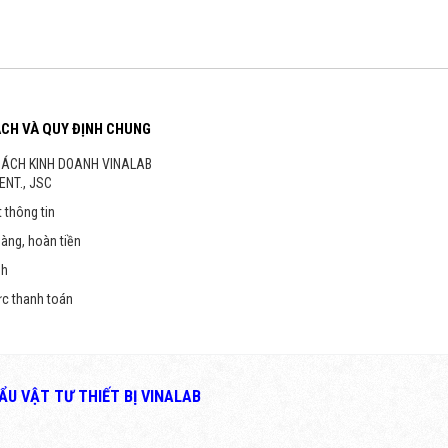
ÁCH VÀ QUY ĐỊNH CHUNG
SÁCH KINH DOANH VINALAB
ENT., JSC
 thông tin
hàng, hoàn tiền
nh
ức thanh toán
U VẬT TƯ THIẾT BỊ VINALAB