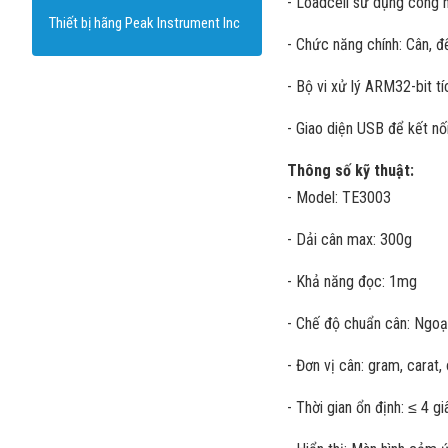
- Loadcell sử dụng công 
Thiết bị hãng Peak Instrument Inc
- Chức năng chính: Cân, đế
- Bộ vi xử lý ARM32-bit t
- Giao diện USB để kết nối
Thông số kỹ thuật:
- Model: TE3003
- Dải cân max: 300g
- Khả năng đọc: 1mg
- Chế độ chuẩn cân: Ngoạ
- Đơn vị cân: gram, carat
- Thời gian ổn định: ≤ 4 gi