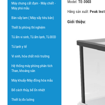
Model:
TE-3003
Máy chưng cất đạm - Máy chiết -
Máy phá mẫu
Hãng sản xuất:
Peak Ins
Bàn sấy lam ( Máy sấy tiêu bản)
Giới thiệu:
Thiết bị phòng thí nghiệm
Tủ ấm vi sinh, Tủ ấm lạnh, Tủ BOD
Tủ lạnh y tế
Vi sinh, hóa chất môi trường
Hệ thống máy phòng phân tích
Than, khoáng sản
Máy khuấy-Máy đồng hóa mẫu
Bể cách thủy, bể ổn nhiệt
Thiết bị đo lường