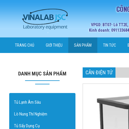
CÔNG
VPGD: BT07- Lô TT2E,
Kinh doanh: 0911336848
TRANG CHỦ
GIỚI THIỆU
SẢN PHẨM
TIN TỨC
CÂN ĐIỆN TỬ
DANH MỤC SẢN PHẨM
Tủ Lạnh Âm Sâu
Lò Nung Thí Nghiệm
Tủ Sấy Dụng Cụ