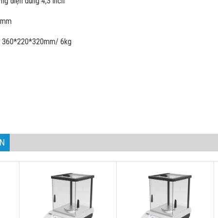
ứng điện dung 4,3 inch
80mm
ng: 360*220*320mm/ 6kg
AN