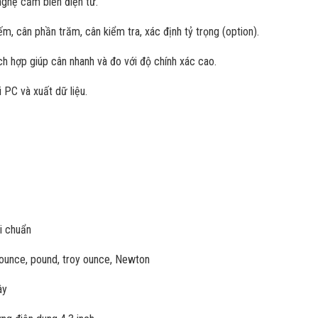
nghệ cảm biến điện từ.
m, cân phần trăm, cân kiểm tra, xác định tỷ trọng (option).
ích hợp giúp cân nhanh và đo với độ chính xác cao.
 PC và xuất dữ liệu.
i chuẩn
, ounce, pound, troy ounce, Newton
ây