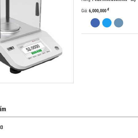
đ
Giá:
6,000,000
hẩm
03