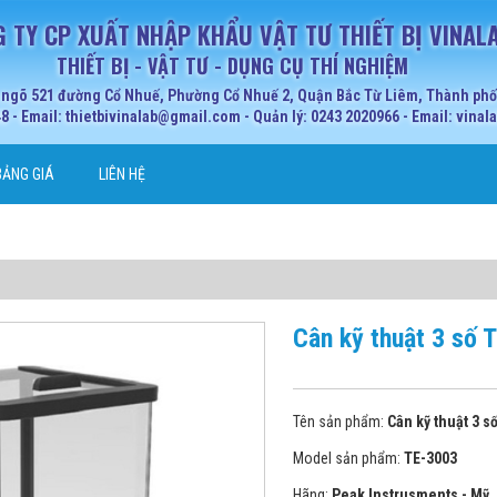
 TY CP XUẤT NHẬP KHẨU VẬT TƯ THIẾT BỊ VINAL
THIẾT BỊ - VẬT TƯ - DỤNG CỤ THÍ NGHIỆM
 ngõ 521 đường Cổ Nhuế, Phường Cổ Nhuế 2, Quận Bắc Từ Liêm, Thành phố 
 - Email: thietbivinalab@gmail.com - Quản lý: 0243 2020966 - Email: vina
BẢNG GIÁ
LIÊN HỆ
Cân kỹ thuật 3 số 
Tên sản phẩm:
Cân kỹ thuật 3 s
Model sản phẩm:
TE-3003
Hãng:
Peak Instrusments - Mỹ