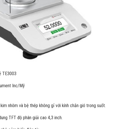
lẻ TE3003
rument Inc/Mỹ
 kim nhôm và bệ thép không gỉ với kính chắn gió trong suốt.
ung TFT độ phân giải cao 4,3 inch.