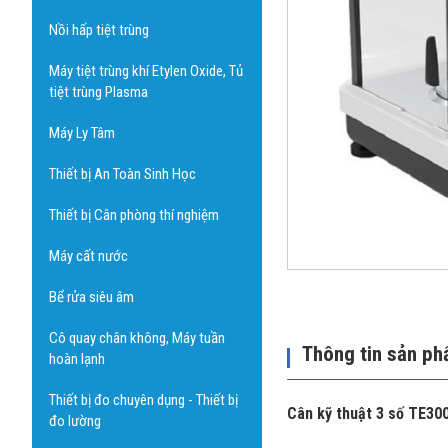
Nồi hấp tiệt trùng
Máy tiệt trùng khí Etylen Oxide, Tủ
tiệt trùng Plasma
Máy Ly Tâm
Thiết bị An Toàn Sinh Học
Thiết bị Cân phòng thí nghiệm
Máy cất nước
Bể rửa siêu âm
Cô quay chân không, Máy tuần
Thông tin sản p
hoàn lạnh
Thiết bị đo chuyên dụng - Thiết bị
Cân kỹ thuật 3 số TE30
đo lường