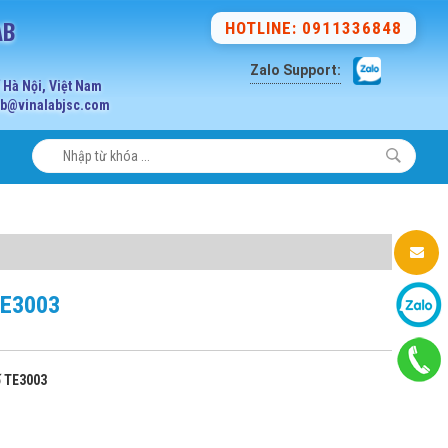
AB
HOTLINE: 0911336848
Zalo Support:
Hà Nội, Việt Nam
lab@vinalabjsc.com
TE3003
ố TE3003