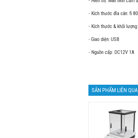
- Hiển thị: Màn hình cảm 
- Kích thước đĩa cân: fi 
- Kích thước & khối lượ
- Giao diện: USB
- Nguồn cấp: DC12V 1A
SẢN PHẨM LIÊN QU