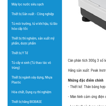
Máy lọc nước siêu sạch
Thiết bị Sản xuất - Công nghiệp
Tủ môi trường, tủ vi khí hậu, tủ lão
hóa cấp tốc
Thiết bị thí nghiệm, sản xuất mỹ
phẩm, dược phẩm
Thiết bị Y Tế
Cân phân tích 300g 3 số 
Tủ cấy vi sinh (Tủ thao tác vô
trùng)
Hãng sản xuất: Peak Inst
Thiết bị ngành xây dựng, Nhựa
Những đặc điểm chính
Plastic
- Thiết kế: Thân bằng hợp
Hóa chất, Dụng cụ thí nghiệm
- Màn hình cảm ứng điện d
Thiết bị hãng BIOBASE