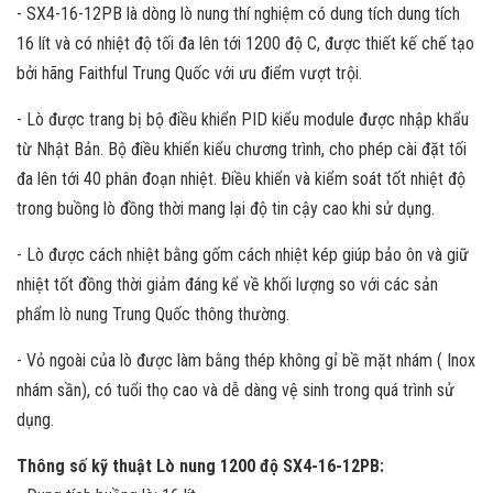
- SX4-16-12PB là dòng lò nung thí nghiệm có dung tích dung tích
16 lít và có nhiệt độ tối đa lên tới 1200 độ C, được thiết kế chế tạo
bởi hãng Faithful Trung Quốc với ưu điểm vượt trội.
- Lò được trang bị bộ điều khiển PID kiểu module được nhập khẩu
từ Nhật Bản. Bộ điều khiển kiểu chương trình, cho phép cài đặt tối
đa lên tới 40 phân đoạn nhiệt. Điều khiển và kiểm soát tốt nhiệt độ
trong buồng lò đồng thời mang lại độ tin cậy cao khi sử dụng.
- Lò được cách nhiệt bằng gốm cách nhiệt kép giúp bảo ôn và giữ
nhiệt tốt đồng thời giảm đáng kể về khối lượng so với các sản
phẩm lò nung Trung Quốc thông thường.
- Vỏ ngoài của lò được làm bằng thép không gỉ bề mặt nhám ( Inox
nhám sần), có tuổi thọ cao và dễ dàng vệ sinh trong quá trình sử
dụng.
Thông số kỹ thuật Lò nung 1200 độ SX4-16-12PB: