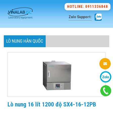
HOTLINE: 0911336848
Zalo Support:
LÒ NUNG HÀN QUỐC
Lò nung 16 lít 1200 độ SX4-16-12PB