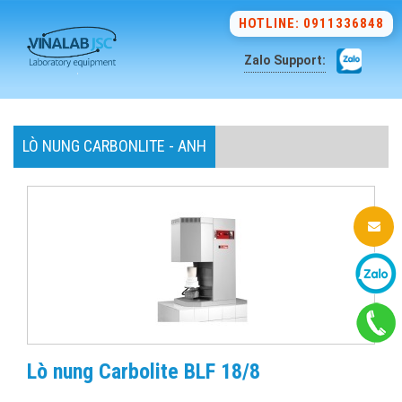
HOTLINE: 0911336848
Zalo Support:
LÒ NUNG CARBONLITE - ANH
Lò nung Carbolite BLF 18/8