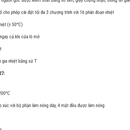
 nguồn gốc được kiểm soát bằng số seri, giấy chứng nhận, thông tin giao
số cho phép cài đặt tối đa 3 chương trình với 16 phân đoạn nhiệt
hiệt (± 50℃)
 ngay cả khi cửa lò mở
t
 gia nhiệt bằng sứ T
27:
1200℃
tiếp xúc với bộ phận làm nóng dây, 4 mặt đều được làm nóng
W