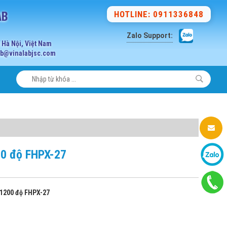
AB
HOTLINE: 0911336848
Zalo Support:
Hà Nội, Việt Nam
lab@vinalabjsc.com
00 độ FHPX-27
1200 độ FHPX-27