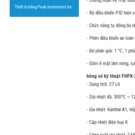
- Chứng nhận và Truy suất
Thiết bị hãng Peak Instrument Inc
- Bộ điều khiển PID hiện 
- Chức năng tự động bù n
- Phím điều khiển an toàn
- Độ phân giải: 1 ℃, 1 phú
- Gồm 4 mặt làm nóng, sợi
hông số kỹ thuật FHPX-
- Dung tích: 27 Lít
- Dải nhiệt độ: 300℃ ~ 
- Gia nhiệt: Kanthal A1, 
- Cặp nhiệt điện loại K
- Công suất gia nhiệt: 7 k