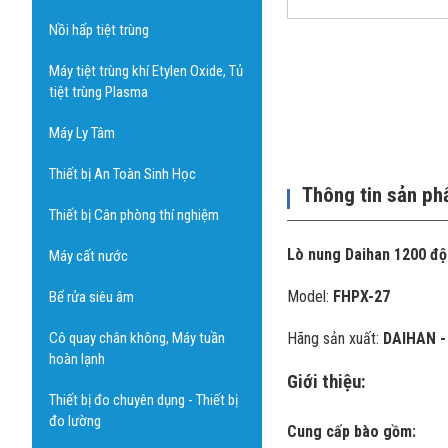
Nồi hấp tiệt trùng
Máy tiệt trùng khí Etylen Oxide, Tủ
tiệt trùng Plasma
Máy Ly Tâm
Thiết bị An Toàn Sinh Học
Thông tin sản p
Thiết bị Cân phòng thí nghiệm
Lò nung Daihan 1200 đ
Máy cất nước
Model:
FHPX-27
Bể rửa siêu âm
Cô quay chân không, Máy tuần
Hãng sản xuất:
DAIHAN -
hoàn lạnh
Giới thiệu:
Thiết bị đo chuyên dụng - Thiết bị
đo lường
Cung cấp bào gồm: