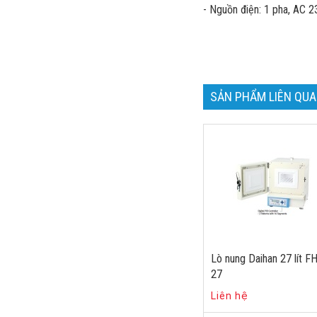
- Nguồn điện: 1 pha, AC 
SẢN PHẨM LIÊN QU
Lò nung Daihan 27 lít F
27
Liên hệ