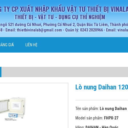
 TY CP XUẤT NHẬP KHẨU VẬT TƯ THIẾT BỊ VINAL
THIẾT BỊ - VẬT TƯ - DỤNG CỤ THÍ NGHIỆM
 ngõ 521 đường Cổ Nhuế, Phường Cổ Nhuế 2, Quận Bắc Từ Liêm, Thành phố 
 - Email: thietbivinalab@gmail.com - Quản lý: 0243 2020966 - Email: vina
BẢNG GIÁ
LIÊN HỆ
Lò nung Daihan 12
Tên sản phẩm:
Lò nung Daihan 
Model sản phẩm:
FHPX-27
Hãng:
DAIHAN - Hàn Quốc