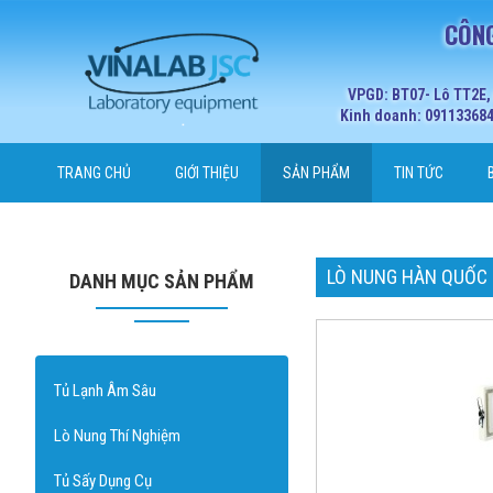
CÔNG
VPGD: BT07- Lô TT2E,
Kinh doanh: 0911336848
TRANG CHỦ
GIỚI THIỆU
SẢN PHẨM
TIN TỨC
LÒ NUNG HÀN QUỐC
DANH MỤC SẢN PHẨM
Tủ Lạnh Âm Sâu
Lò Nung Thí Nghiệm
Tủ Sấy Dụng Cụ