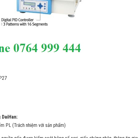
.P27
g DaiHan:
ểm PL (Trách nhiệm với sản phẩm)