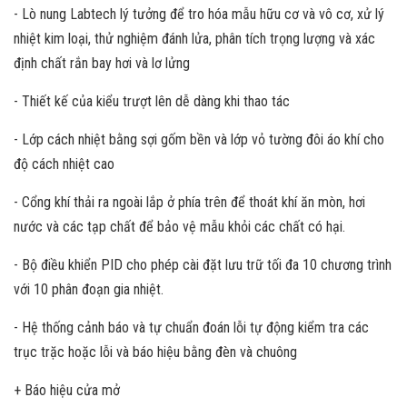
- Lò nung Labtech lý tưởng để tro hóa mẫu hữu cơ và vô cơ, xử lý
nhiệt kim loại, thử nghiệm đánh lửa, phân tích trọng lượng và xác
định chất rắn bay hơi và lơ lửng
- Thiết kế của kiểu trượt lên dễ dàng khi thao tác
- Lớp cách nhiệt bằng sợi gốm bền và lớp vỏ tường đôi áo khí cho
độ cách nhiệt cao
- Cổng khí thải ra ngoài lắp ở phía trên để thoát khí ăn mòn, hơi
nước và các tạp chất để bảo vệ mẫu khỏi các chất có hại.
- Bộ điều khiển PID cho phép cài đặt lưu trữ tối đa 10 chương trình
với 10 phân đoạn gia nhiệt.
- Hệ thống cảnh báo và tự chuẩn đoán lỗi tự động kiểm tra các
trục trặc hoặc lỗi và báo hiệu bằng đèn và chuông
+ Báo hiệu cửa mở