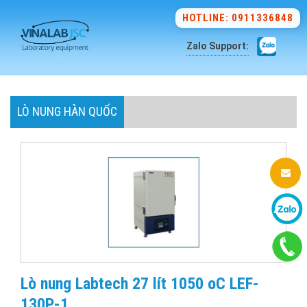
HOTLINE: 0911336848
Zalo Support:
LÒ NUNG HÀN QUỐC
Lò nung Labtech 27 lít 1050 oC LEF-
130P-1