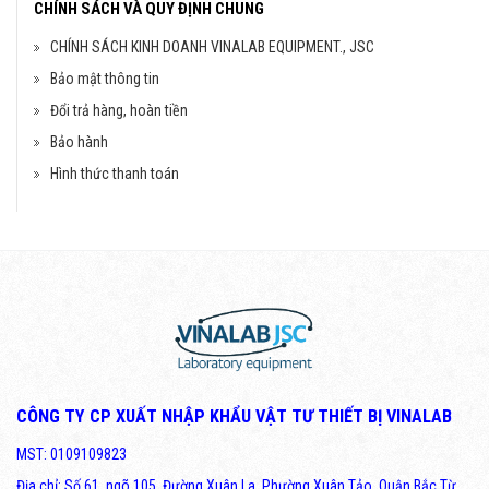
CHÍNH SÁCH VÀ QUY ĐỊNH CHUNG
CHÍNH SÁCH KINH DOANH VINALAB EQUIPMENT., JSC
Bảo mật thông tin
Đổi trả hàng, hoàn tiền
Bảo hành
Hình thức thanh toán
CÔNG TY CP XUẤT NHẬP KHẨU VẬT TƯ THIẾT BỊ VINALAB
MST: 0109109823
Địa chỉ: Số 61, ngõ 105, Đường Xuân La, Phường Xuân Tảo, Quận Bắc Từ