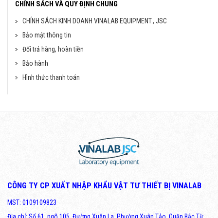
CHÍNH SÁCH VÀ QUY ĐỊNH CHUNG
CHÍNH SÁCH KINH DOANH VINALAB EQUIPMENT., JSC
Bảo mật thông tin
Đổi trả hàng, hoàn tiền
Bảo hành
Hình thức thanh toán
CÔNG TY CP XUẤT NHẬP KHẨU VẬT TƯ THIẾT BỊ VINALAB
MST: 0109109823
Địa chỉ: Số 61, ngõ 105, Đường Xuân La, Phường Xuân Tảo, Quận Bắc Từ