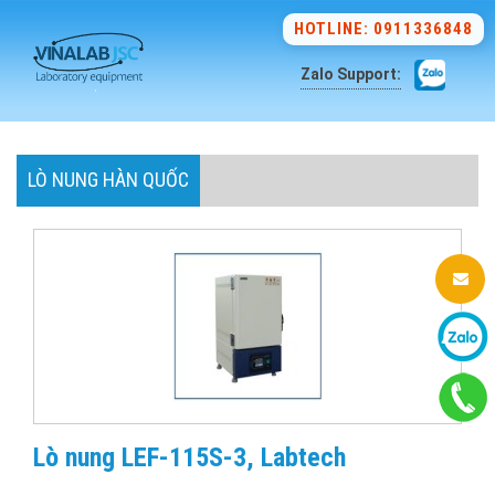
HOTLINE: 0911336848
Zalo Support:
LÒ NUNG HÀN QUỐC
Lò nung LEF-115S-3, Labtech