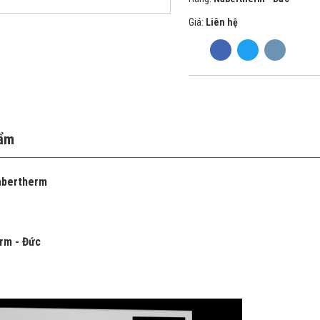
Giá:
Liên hệ
hẩm
abertherm
rm - Đức