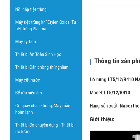
Nồi hấp tiệt trùng
Máy tiệt trùng khí Etylen Oxide, Tủ
tiệt trùng Plasma
Máy Ly Tâm
Thiết bị An Toàn Sinh Học
Thông tin sản p
Thiết bị Cân phòng thí nghiệm
Lò nung LT5/12/B410 N
Máy cất nước
Model:
LT5/12/B410
Bể rửa siêu âm
Cô quay chân không, Máy tuần
Hãng sản xuất:
Naberthe
hoàn lạnh
Giới thiệu:
Thiết bị đo chuyên dụng - Thiết bị
đo lường