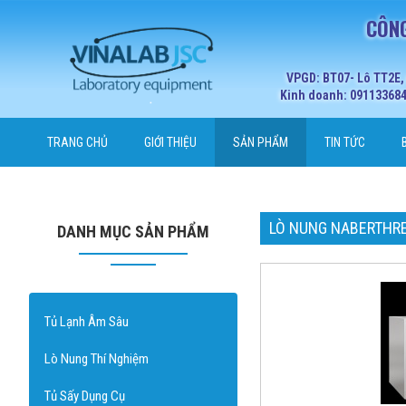
CÔNG
VPGD: BT07- Lô TT2E,
Kinh doanh: 0911336848
TRANG CHỦ
GIỚI THIỆU
SẢN PHẨM
TIN TỨC
LÒ NUNG NABERTHRE
DANH MỤC SẢN PHẨM
Tủ Lạnh Âm Sâu
Lò Nung Thí Nghiệm
Tủ Sấy Dụng Cụ