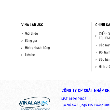
VINA LAB JSC
CHÍNH S
Giới thiệu
CHÍNH 
EQUIPM
Bảng giá
Bảo mật
Hỗ trợ khách hàng
Đổi trả 
Liên hệ
Bảo hà
Hình th
CÔNG TY CP XUẤT NHẬP KHẨ
MST: 0109109823
Địa chỉ: Số 61, ngõ 105, Đường Xu