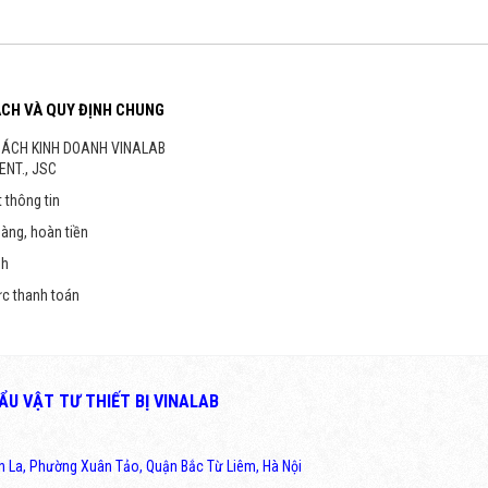
ÁCH VÀ QUY ĐỊNH CHUNG
SÁCH KINH DOANH VINALAB
ENT., JSC
 thông tin
hàng, hoàn tiền
nh
ức thanh toán
U VẬT TƯ THIẾT BỊ VINALAB
ân La, Phường Xuân Tảo, Quận Bắc Từ Liêm, Hà Nội