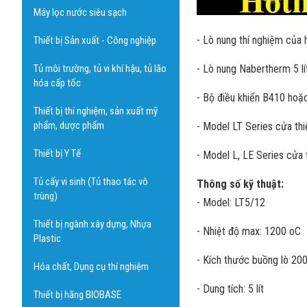
Máy lọc nước siêu sạch
- Lò nung thí nghiệm của
Thiết bị Sản xuất - Công nghiệp
Tủ môi trường, tủ vi khí hậu, tủ lão
- Lò nung Nabertherm 5 l
hóa cấp tốc
- Bộ điều khiển B410 hoặ
Thiết bị thí nghiệm, sản xuất mỹ
phẩm, dược phẩm
- Model LT Series cửa thiế
Thiết bị Y Tế
- Model L, LE Series cửa 
Tủ cấy vi sinh (Tủ thao tác vô
Thông số kỹ thuật:
trùng)
- Model: LT5/12
Thiết bị ngành xây dựng, Nhựa
- Nhiệt độ max: 1200 oC
Plastic
- Kích thước buồng lò 20
Hóa chất, Dụng cụ thí nghiệm
- Dung tích: 5 lít
Thiết bị hãng BIOBASE