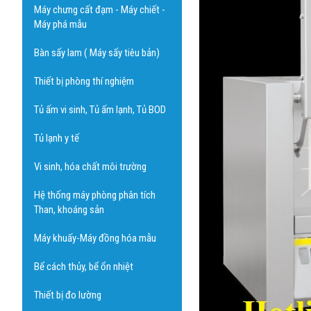
Máy chưng cất đạm - Máy chiết -
Máy phá mẫu
Bàn sấy lam ( Máy sấy tiêu bản)
Thiết bị phòng thí nghiệm
Tủ ấm vi sinh, Tủ ấm lạnh, Tủ BOD
Tủ lạnh y tế
Vi sinh, hóa chất môi trường
Hệ thống máy phòng phân tích
Than, khoáng sản
Máy khuấy-Máy đồng hóa mẫu
Bể cách thủy, bể ổn nhiệt
Thiết bị đo lường