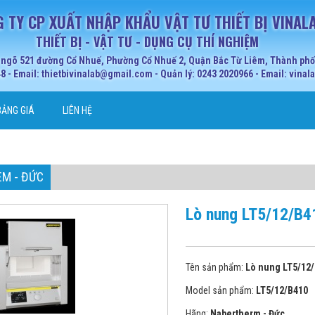
 TY CP XUẤT NHẬP KHẨU VẬT TƯ THIẾT BỊ VINAL
THIẾT BỊ - VẬT TƯ - DỤNG CỤ THÍ NGHIỆM
 ngõ 521 đường Cổ Nhuế, Phường Cổ Nhuế 2, Quận Bắc Từ Liêm, Thành phố 
 - Email: thietbivinalab@gmail.com - Quản lý: 0243 2020966 - Email: vina
BẢNG GIÁ
LIÊN HỆ
M - ĐỨC
Lò nung LT5/12/B
Tên sản phẩm:
Lò nung LT5/12
Model sản phẩm:
LT5/12/B410
Hãng:
Nabertherm - Đức