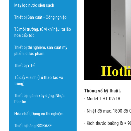
Máy lọc nước siêu sạch
Thiết bị Sản xuất - Công nghiệp
Tủ môi trường, tủ vi khí hậu, tủ lão
hóa cấp tốc
Thiết bị thí nghiệm, sản xuất mỹ
phẩm, dược phẩm
Thiết bị Y Tế
Tủ cấy vi sinh (Tủ thao tác vô
trùng)
Thông số kỹ thuật:
Thiết bị ngành xây dựng, Nhựa
- Model: LHT 02/18
Plastic
- Nhiệt độ max: 1800 độ 
Hóa chất, Dụng cụ thí nghiệm
- Kích thước buồng lò = 
Thiết bị hãng BIOBASE