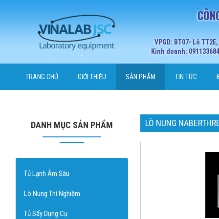
CÔNG
VPGD: BT07- Lô TT2E,
Kinh doanh: 0911336848
TRANG CHỦ
GIỚI THIỆU
SẢN PHẨM
TIN TỨC
LÒ NUNG NABERTHRE
DANH MỤC SẢN PHẨM
Tủ Lạnh Âm Sâu
Lò Nung Thí Nghiệm
Tủ Sấy Dụng Cụ