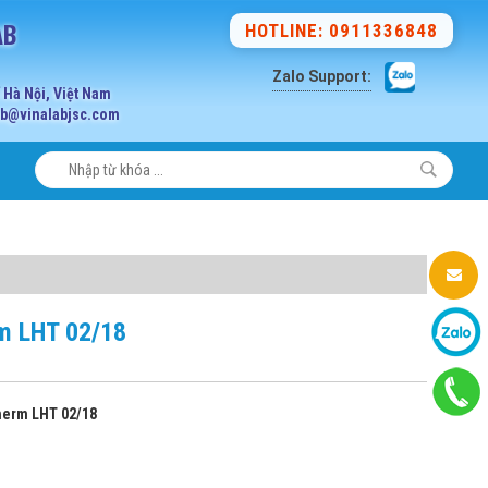
AB
HOTLINE: 0911336848
Zalo Support:
Hà Nội, Việt Nam
lab@vinalabjsc.com
m LHT 02/18
herm LHT 02/18