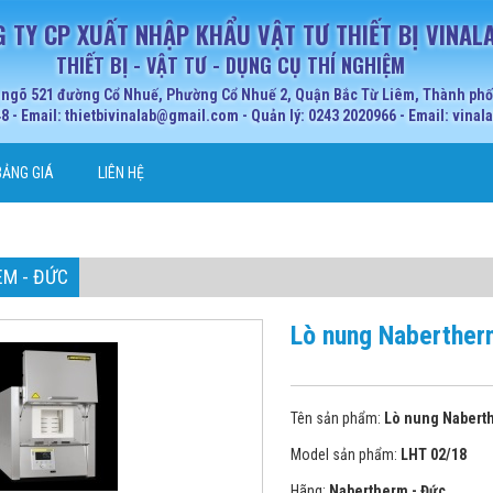
 TY CP XUẤT NHẬP KHẨU VẬT TƯ THIẾT BỊ VINAL
THIẾT BỊ - VẬT TƯ - DỤNG CỤ THÍ NGHIỆM
 ngõ 521 đường Cổ Nhuế, Phường Cổ Nhuế 2, Quận Bắc Từ Liêm, Thành phố 
 - Email: thietbivinalab@gmail.com - Quản lý: 0243 2020966 - Email: vina
BẢNG GIÁ
LIÊN HỆ
M - ĐỨC
Lò nung Naberther
Tên sản phẩm:
Lò nung Nabert
Model sản phẩm:
LHT 02/18
Hãng:
Nabertherm - Đức