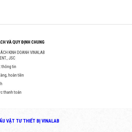
ÁCH VÀ QUY ĐỊNH CHUNG
SÁCH KINH DOANH VINALAB
ENT., JSC
 thông tin
hàng, hoàn tiền
nh
ức thanh toán
U VẬT TƯ THIẾT BỊ VINALAB