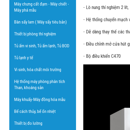
Máy chưng cất đạm - Máy chiết -
- Lò nung thí nghiệm 2 lí
Máy phá mẫu
- Hệ thống chuyển mạch vớ
Bàn sấy lam ( Máy sấy tiêu bản)
- Dễ dàng thay thế các th
Thiết bị phòng thí nghiệm
- Điều chỉnh mở cửa hút g
Tủ ấm vi sinh, Tủ ấm lạnh, Tủ BOD
- Bộ điều khiển C470
Tủ lạnh y tế
Vi sinh, hóa chất môi trường
Hệ thống máy phòng phân tích
Than, khoáng sản
Máy khuấy-Máy đồng hóa mẫu
Bể cách thủy, bể ổn nhiệt
Thiết bị đo lường