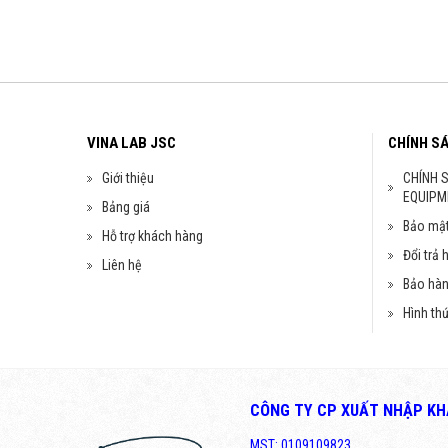
VINA LAB JSC
CHÍNH S
Giới thiệu
CHÍNH 
EQUIPM
Bảng giá
Bảo mật
Hỗ trợ khách hàng
Đổi trả 
Liên hệ
Bảo hà
Hình th
CÔNG TY CP XUẤT NHẬP KHẨ
MST: 0109109823