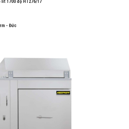
lít 1700 độ HT276/17
rm - Đức