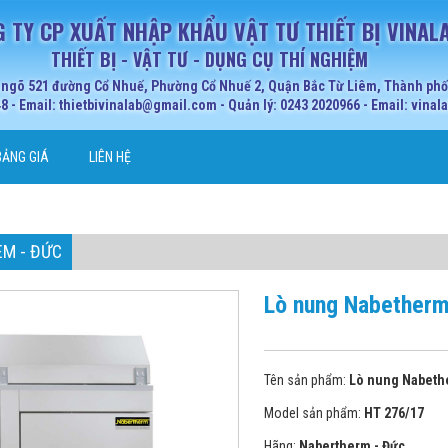
 TY CP XUẤT NHẬP KHẨU VẬT TƯ THIẾT BỊ VINAL
THIẾT BỊ - VẬT TƯ - DỤNG CỤ THÍ NGHIỆM
 ngõ 521 đường Cổ Nhuế, Phường Cổ Nhuế 2, Quận Bắc Từ Liêm, Thành phố 
 - Email: thietbivinalab@gmail.com - Quản lý: 0243 2020966 - Email: vina
BẢNG GIÁ
LIÊN HỆ
M - ĐỨC
Lò nung Nabetherm
Tên sản phẩm:
Lò nung Nabethe
Model sản phẩm:
HT 276/17
Hãng:
Nabertherm - Đức