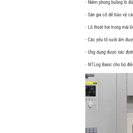
- Niêm phong buồng lò đả
- Sàn gia cố để bảo vệ cá
- Lỗ thoát hơi trong mái l
- Các yếu tố sưởi ấm đượ
- Ứng dụng được xác định
- NTLog Basic cho bộ điều