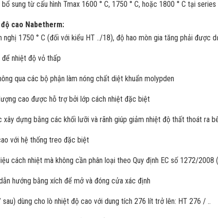
 bổ sung từ cấu hình Tmax 1600 ° C, 1750 ° C, hoặc 1800 ° C tại serie
t độ cao Nabetherm:
n nghị 1750 ° C (đối với kiểu HT ../18), độ hao mòn gia tăng phải được d
 để nhiệt độ vỏ thấp
thông qua các bộ phận làm nóng chất diệt khuẩn molypden
 lượng cao được hỗ trợ bởi lớp cách nhiệt đặc biệt
 xây dựng bằng các khối lưỡi và rãnh giúp giảm nhiệt độ thất thoát ra b
cao với hệ thống treo đặc biệt
liệu cách nhiệt mà không cần phân loại theo Quy định EC số 1272/2008
 dẫn hướng bằng xích để mở và đóng cửa xác định
 sau) dùng cho lò nhiệt độ cao với dung tích 276 lít trở lên: HT 276 / ..