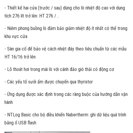
- Thiết kế hai cửa (trước / sau) dùng cho lò nhiệt độ cao với dung
tích 276 lít trở lên: HT 276 / ..
- Niêm phong buồng lò đảm bảo giảm nhiệt độ ít nhất có thể trong
khu vực cửa
- Sàn gia cố để bảo vệ cách nhiệt đáy theo tiêu chuẩn từ các mẫu
HT 16/16 trở lên
- Lỗ thoát hơi trong mái lò với cánh đảo gió thải có động cơ
- Các yếu tố sưởi ấm được chuyển qua thyristor
- Ứng dụng được xác định trong các ràng buộc của hướng dẫn vận
hành
- NTLog Basic cho bộ điều khiển Nabertherm: ghi dữ liệu quá trình
bằng ổ USB flash