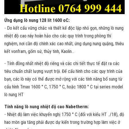
Ứng dụng lò nung 128 lít 1600 oC:
- Do kết cấu vững chắc và thiết kế độc lập nhỏ gọn, những lò nung
nhiệt độ cao này hoàn hảo cho các quy trình trong phòng thí
nghiệm, nơi cần độ chính xác cao nhất, ứng dụng nung quặng, thiêu
kết vonfram, gốm sứ, thủy tinh, Kaolin…
- Tính đồng nhất nhiệt độ riêng và các chi tiết thực tế đặt ra các
tiêu chuẩn chất lượng vượt trội. Để cấu hình cho các quy trình của
bạn, các lò này có thể được mở rộng với các tính năng bổ sung từ
cấu hình Tmax 1600 ° C, 1750 ° C, hoặc 1800 ° C tại series model
lò nung HT
Tính năng lò nung nhiệt độ cao Nabetherm:
- Nhiệt độ làm việc khuyến nghị 1750 ° C (đối với kiểu HT ../18), độ
hao mòn gia tăng phải được dự kiến trong trường hợp làm việc ở