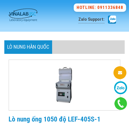
HOTLINE: 0911336848
Zalo Support:
LÒ NUNG HÀN QUỐC
Lò nung ống 1050 độ LEF-405S-1