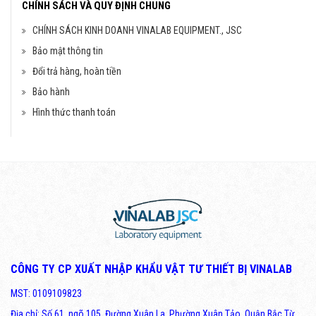
CHÍNH SÁCH VÀ QUY ĐỊNH CHUNG
CHÍNH SÁCH KINH DOANH VINALAB EQUIPMENT., JSC
Bảo mật thông tin
Đổi trả hàng, hoàn tiền
Bảo hành
Hình thức thanh toán
CÔNG TY CP XUẤT NHẬP KHẨU VẬT TƯ THIẾT BỊ VINALAB
MST: 0109109823
Địa chỉ: Số 61, ngõ 105, Đường Xuân La, Phường Xuân Tảo, Quận Bắc Từ