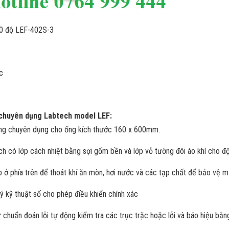
0 độ LEF-402S-3
c
chuyên dụng Labtech model LEF:
ống chuyên dụng cho ống kích thước 160 x 600mm.
h có lớp cách nhiệt bằng sợi gốm bền và lớp vỏ tường đôi áo khí cho đ
lắp ở phía trên để thoát khí ăn mòn, hơi nước và các tạp chất để bảo vệ m
lý kỹ thuật số cho phép điều khiển chính xác
 chuẩn đoán lỗi tự động kiểm tra các trục trặc hoặc lỗi và báo hiệu bằ