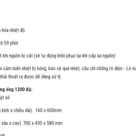
 hóa nhiệt độ
giờ 59 phút
ặt khi nguồn bị cắt (sẽ tự động khôi phục lại khi cấp lại nguồn)
lỗi cảm biến nhiệt bị hỏng, bảo vệ quá nhiệt, cầu chì chống rò điện - L
thải thoát ra được dễ dàng xử lý.
ung ống 1200 độ:
uật số
g kính x chiều dài): 160 x 600mm
x sâu x cao): 700 x 430 x 580 mm
 kW