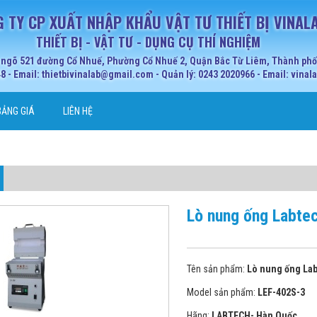
 TY CP XUẤT NHẬP KHẨU VẬT TƯ THIẾT BỊ VINAL
THIẾT BỊ - VẬT TƯ - DỤNG CỤ THÍ NGHIỆM
 ngõ 521 đường Cổ Nhuế, Phường Cổ Nhuế 2, Quận Bắc Từ Liêm, Thành phố 
 - Email: thietbivinalab@gmail.com - Quản lý: 0243 2020966 - Email: vina
BẢNG GIÁ
LIÊN HỆ
Lò nung ống Labte
Tên sản phẩm:
Lò nung ống Lab
Model sản phẩm:
LEF-402S-3
Hãng:
LABTECH- Hàn Quốc