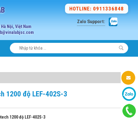
AB
HOTLINE: 0911336848
Zalo Support:
Hà Nội, Việt Nam
lab@vinalabjsc.com
ch 1200 độ LEF-402S-3
tech 1200 độ LEF-402S-3