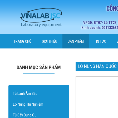
CÔNG
VPGD: BT07- Lô TT2E,
Kinh doanh: 0911336848
TRANG CHỦ
GIỚI THIỆU
SẢN PHẨM
TIN TỨC
LÒ NUNG HÀN QUỐC
DANH MỤC SẢN PHẨM
Tủ Lạnh Âm Sâu
Lò Nung Thí Nghiệm
Tủ Sấy Dụng Cụ