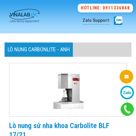
HOTLINE: 0911336848
Zalo Support:
LÒ NUNG CARBONLITE - ANH
Lò nung sứ nha khoa Carbolite BLF
17/21