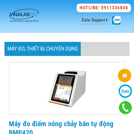
HOTLINE: 0911336848
Zalo Support:
MÁY ĐO, THIẾT BỊ CHUYÊN DỤNG
Máy đo điểm nóng chảy bán tự động
BMP420