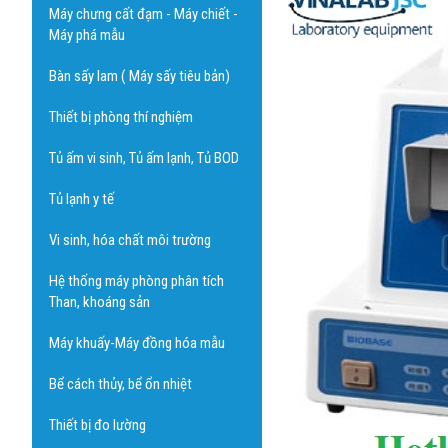
Máy chưng cất đạm - Máy chiết -
Máy phá mẫu
Bàn sấy lam ( Máy sấy tiêu bản)
Thiết bị phòng thí nghiệm
Tủ ấm vi sinh, Tủ ấm lạnh, Tủ BOD
Tủ lạnh y tế
Vi sinh, hóa chất môi trường
Hệ thống máy phòng phân tích
Than, khoáng sản
Máy khuấy-Máy đồng hóa mẫu
Bể cách thủy, bể ổn nhiệt
Thiết bị đo lường