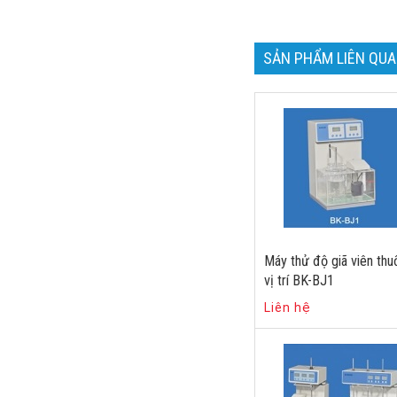
SẢN PHẨM LIÊN QU
Máy thử độ giã viên thu
vị trí BK-BJ1
Liên hệ