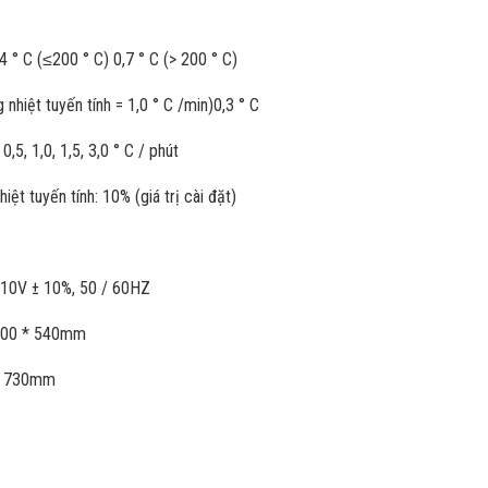
,4 ° C (≤200 ° C) 0,7 ° C (> 200 ° C)
g nhiệt tuyến tính = 1,0 ° C /min)0,3 ° C
 0,5, 1,0, 1,5, 3,0 ° C / phút
iệt tuyến tính: 10% (giá trị cài đặt)
110V ± 10%, 50 / 60HZ
 400 * 540mm
 * 730mm