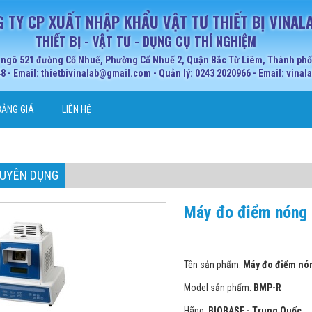
 TY CP XUẤT NHẬP KHẨU VẬT TƯ THIẾT BỊ VINAL
THIẾT BỊ - VẬT TƯ - DỤNG CỤ THÍ NGHIỆM
 ngõ 521 đường Cổ Nhuế, Phường Cổ Nhuế 2, Quận Bắc Từ Liêm, Thành phố 
 - Email: thietbivinalab@gmail.com - Quản lý: 0243 2020966 - Email: vina
BẢNG GIÁ
LIÊN HỆ
CHUYÊN DỤNG
Máy đo điểm nóng
Tên sản phẩm:
Máy đo điểm nó
Model sản phẩm:
BMP-R
Hãng:
BIOBASE - Trung Quốc