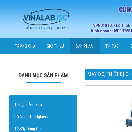
CÔNG
VPGD: BT07- Lô TT2E,
Kinh doanh: 0911336848
TRANG CHỦ
GIỚI THIỆU
SẢN PHẨM
TIN TỨC
MÁY ĐO, THIẾT BỊ 
DANH MỤC SẢN PHẨM
Tủ Lạnh Âm Sâu
Lò Nung Thí Nghiệm
Tủ Sấy Dụng Cụ