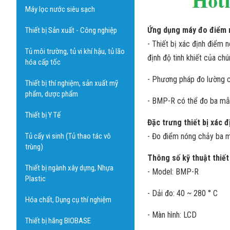
Máy lọc nước siêu sạch
Ứng dụng máy đo điểm 
Thiết bị Sản xuất - Công nghiệp
- Thiết bị xác định điểm
Tủ môi trường, tủ vi khí hậu, tủ lão
định độ tinh khiết của chú
hóa cấp tốc
- Phương pháp đo lường c
Thiết bị thí nghiệm, sản xuất mỹ
phẩm, dược phẩm
- BMP-R có thể đo ba mẫu 
Thiết bị Y Tế
Đặc trưng thiết bị xác
Tủ cấy vi sinh (Tủ thao tác vô
- Đo điểm nóng chảy ba mẫ
trùng)
Thông số kỹ thuật thiế
Thiết bị ngành xây dựng, Nhựa
- Model: BMP-R
Plastic
- Dải đo: 40 ~ 280 ° C
Hóa chất, Dụng cụ thí nghiệm
- Màn hình: LCD
Thiết bị hãng BIOBASE