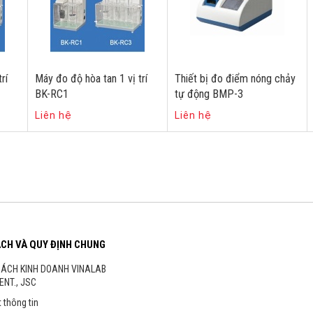
rí
Máy đo độ hòa tan 1 vị trí
Thiết bị đo điểm nóng chảy
BK-RC1
tự động BMP-3
Liên hệ
Liên hệ
ÁCH VÀ QUY ĐỊNH CHUNG
SÁCH KINH DOANH VINALAB
ENT., JSC
 thông tin