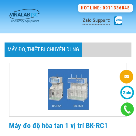
HOTLINE: 0911336848
Zalo Support:
MÁY ĐO, THIẾT BỊ CHUYÊN DỤNG
Máy đo độ hòa tan 1 vị trí BK-RC1