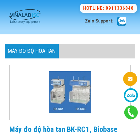
HOTLINE: 0911336848
Zalo Support:
MÁY ĐO ĐỘ HÒA TAN
Máy đo độ hòa tan BK-RC1, Biobase