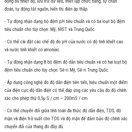
động bù nhiệt độ, lưu trữ dữ liệu, thiết lập chức năng, tự chẩn
đoán, tự động tắt nguồn, hiển thị điện áp thấp.
- Tự động nhận dạng bộ đệm pH tiêu chuẩn và có ba loạt bộ đệm
tiêu chuẩn cho tùy chọn: Mỹ, NIST và Trung Quốc.
- Có thể cài đặt các chế độ đo pH của nước có độ tinh khiết cao
và nước tinh khiết có amoniac.
- Tự động nhận dạng 8 bộ đệm độ dẫn tiêu chuẩn và có hai loạt bộ
đệm tiêu chuẩn cho tùy chọn: Sê-ri Mỹ, Sê-ri Trung Quốc.
- Áp dụng công nghệ đo độ dẫn điện tiên tiến, hiệu chuẩn một điểm
của điện cực độ dẫn điện có thể đáp ứng các yêu cầu đo độ chính
xác cho phép thử 0,5μ S / cm ~ 200mS / cm.
- Có thể chuyển đổi giữa tính toán đa thức độ dẫn điện, TDS, độ
mặn và điện trở suất cho TDS và độ mặn để đảm bảo độ chính xác
chuyển đổi của thang đo đầy đủ.