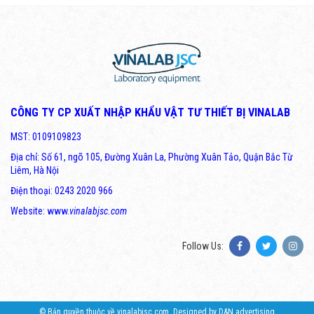
CÔNG TY CP XUẤT NHẬP KHẨU VẬT TƯ THIẾT BỊ VINALAB
MST: 0109109823
Địa chỉ: Số 61, ngõ 105, Đường Xuân La, Phường Xuân Tảo, Quận Bắc Từ
Liêm, Hà Nội
Điện thoại: 0243 2020 966
Website: www.
vinalabjsc.com
Follow Us:
© Bản quyền thuộc về vinalabjsc.com.
Designed by D&N advertising