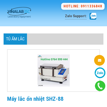
HOTLINE: 0911336848
Zalo Support:
TỦ ẤM LẮC
Máy lắc ổn nhiệt SHZ-88