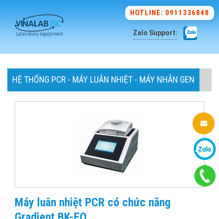
HOTLINE: 0911336848
Zalo Support:
HỆ THỐNG PCR - MÁY LUÂN NHIỆT - MÁY NHÂN GEN
Máy luân nhiệt PCR có chức năng
Gradient BK-EO