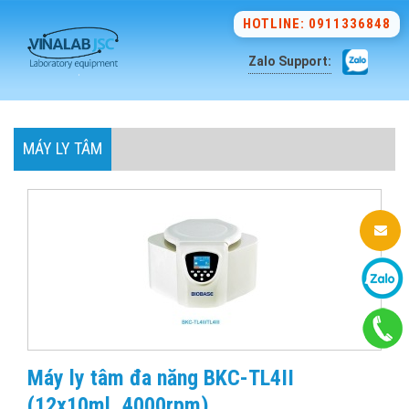
HOTLINE: 0911336848
Zalo Support:
MÁY LY TÂM
Máy ly tâm đa năng BKC-TL4II
(12x10ml, 4000rpm)