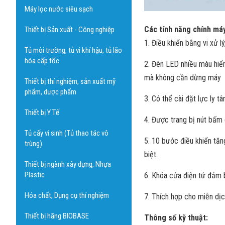
Máy lọc nước siêu sạch
Các tính năng chính máy
Thiết bị Sản xuất - Công nghiệp
1. Điều khiển bằng vi xử l
Tủ môi trường, tủ vi khí hậu, tủ lão
hóa cấp tốc
2. Đèn LED nhiều màu hiển
mà không cần dừng máy
Thiết bị thí nghiệm, sản xuất mỹ
phẩm, dược phẩm
3. Có thể cài đặt lực ly 
Thiết bị Y Tế
4. Được trang bị nút bấm
Tủ cấy vi sinh (Tủ thao tác vô
5. 10 bước điều khiển tă
trùng)
biệt.
Thiết bị ngành xây dựng, Nhựa
Plastic
6. Khóa cửa điện tử đảm b
Hóa chất, Dụng cụ thí nghiệm
7. Thích hợp cho miễn dị
Thiết bị hãng BIOBASE
Thông số kỹ thuật: