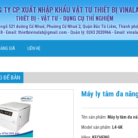
 TY CP XUẤT NHẬP KHẨU VẬT TƯ THIẾT BỊ VINAL
THIẾT BỊ - VẬT TƯ - DỤNG CỤ THÍ NGHIỆM
 ngõ 521 đường Cổ Nhuế, Phường Cổ Nhuế 2, Quận Bắc Từ Liêm, Thành phố 
 - Email: thietbivinalab@gmail.com - Quản lý: 0243 2020966 - Email: vina
BẢNG GIÁ
LIÊN HỆ
G ĐỂ BÀN
Máy ly tâm đa năn
Tên sản phẩm:
Máy ly tâm đa n
Model sản phẩm:
L4-6K
Hãng:
KECHENG