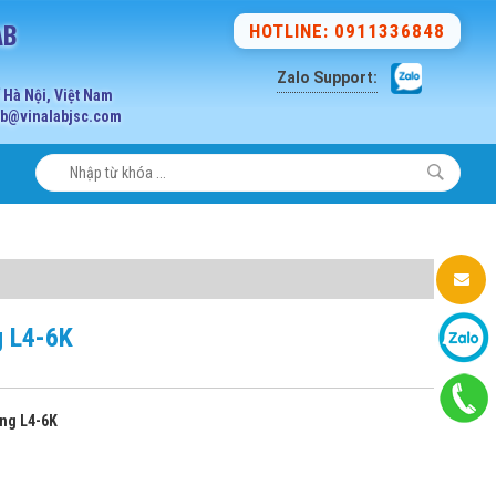
AB
HOTLINE: 0911336848
Zalo Support:
Hà Nội, Việt Nam
lab@vinalabjsc.com
g L4-6K
ăng L4-6K