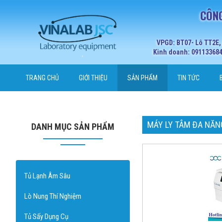
CÔNG
VPGD: BT07- Lô TT2E,
Kinh doanh: 0911336848
TRANG CHỦ
GIỚI THIỆU
SẢN PHẨM
TIN TỨC
MÁY LY TÂM ĐA NĂN
DANH MỤC SẢN PHẨM
Tủ Lạnh Âm Sâu
Lò Nung Thí Nghiệm
Tủ Sấy Dụng Cụ