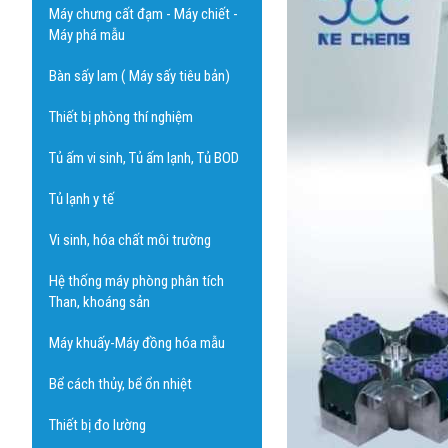
Máy chưng cất đạm - Máy chiết -
Máy phá mẫu
Bàn sấy lam ( Máy sấy tiêu bản)
Thiết bị phòng thí nghiệm
Tủ ấm vi sinh, Tủ ấm lạnh, Tủ BOD
Tủ lạnh y tế
Vi sinh, hóa chất môi trường
Hệ thống máy phòng phân tích
Than, khoáng sản
Máy khuấy-Máy đồng hóa mẫu
Bể cách thủy, bể ổn nhiệt
Thiết bị đo lường