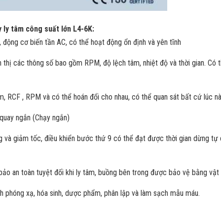
 ly tâm công suất lớn L4-6K:
ý, động cơ biến tần AC, có thể hoạt động ổn định và yên tĩnh
 thị các thông số bao gồm RPM, độ lệch tâm, nhiệt độ và thời gian. Có t
tâm, RCF , RPM và có thể hoán đổi cho nhau, có thể quan sát bất cứ lúc n
 quay ngắn (Chạy ngắn)
ng và giảm tốc, điều khiển bước thứ 9 có thể đạt được thời gian dừng t
ảo an toàn tuyệt đối khi ly tâm, buồng bên trong được bảo vệ bằng vật 
ch phóng xạ, hóa sinh, dược phẩm, phân lập và làm sạch mẫu máu.