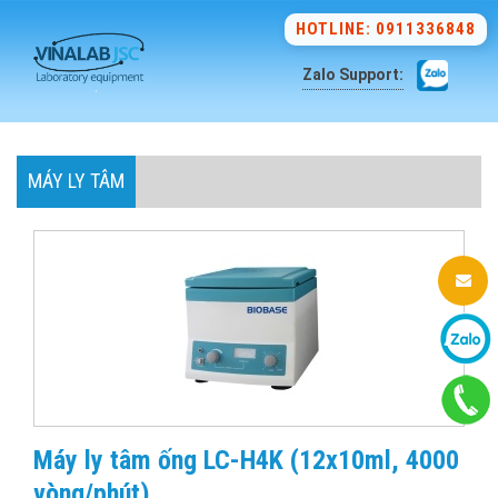
HOTLINE: 0911336848
Zalo Support:
MÁY LY TÂM
Máy ly tâm ống LC-H4K (12x10ml, 4000
vòng/phút)