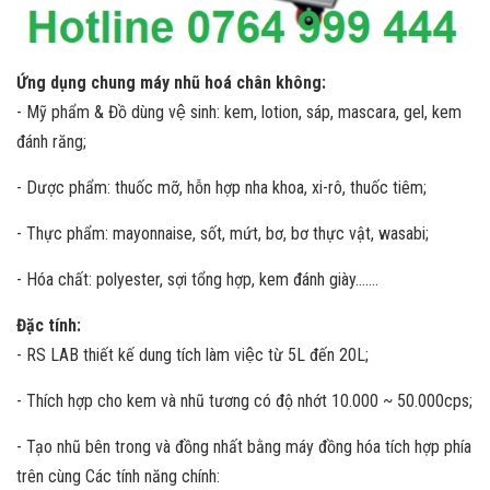
Ứng dụng chung máy nhũ hoá chân không:
- Mỹ phẩm & Đồ dùng vệ sinh: kem, lotion, sáp, mascara, gel, kem
đánh răng;
- Dược phẩm: thuốc mỡ, hỗn hợp nha khoa, xi-rô, thuốc tiêm;
- Thực phẩm: mayonnaise, sốt, mứt, bơ, bơ thực vật, wasabi;
- Hóa chất: polyester, sợi tổng hợp, kem đánh giày…….
Đặc tính:
- RS LAB thiết kế dung tích làm việc từ 5L đến 20L;
- Thích hợp cho kem và nhũ tương có độ nhớt 10.000 ~ 50.000cps;
- Tạo nhũ bên trong và đồng nhất bằng máy đồng hóa tích hợp phía
trên cùng Các tính năng chính: