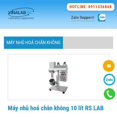
HOTLINE: 0911336848
Zalo Support:
MÁY NHŨ HOÁ CHÂN KHÔNG
Máy nhũ hoá chân không 10 lít RS LAB