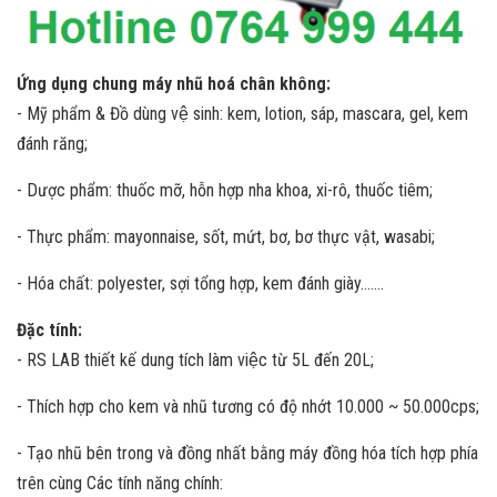
Ứng dụng chung máy nhũ hoá chân không:
- Mỹ phẩm & Đồ dùng vệ sinh: kem, lotion, sáp, mascara, gel, kem
đánh răng;
- Dược phẩm: thuốc mỡ, hỗn hợp nha khoa, xi-rô, thuốc tiêm;
- Thực phẩm: mayonnaise, sốt, mứt, bơ, bơ thực vật, wasabi;
- Hóa chất: polyester, sợi tổng hợp, kem đánh giày…….
Đặc tính:
- RS LAB thiết kế dung tích làm việc từ 5L đến 20L;
- Thích hợp cho kem và nhũ tương có độ nhớt 10.000 ~ 50.000cps;
- Tạo nhũ bên trong và đồng nhất bằng máy đồng hóa tích hợp phía
trên cùng Các tính năng chính: