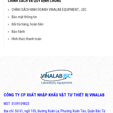
CHÍNH SÁCH VÀ QUY ĐỊNH CHUNG
CHÍNH SÁCH KINH DOANH VINALAB EQUIPMENT., JSC
Bảo mật thông tin
Đổi trả hàng, hoàn tiền
Bảo hành
Hình thức thanh toán
CÔNG TY CP XUẤT NHẬP KHẨU VẬT TƯ THIẾT BỊ VINALAB
MST: 0109109823
Địa chỉ: Số 61, ngõ 105, Đường Xuân La, Phường Xuân Tảo, Quận Bắc Từ