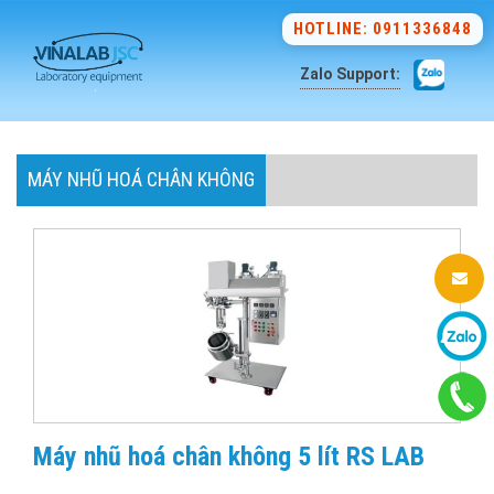
HOTLINE: 0911336848
Zalo Support:
MÁY NHŨ HOÁ CHÂN KHÔNG
Máy nhũ hoá chân không 5 lít RS LAB