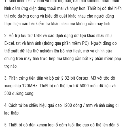
1. Màn hình TFT 7 inch và tuổi thọ cao, các nút silicone hoặc màn
hình cảm ứng điện dung thoải mái và nhạy hơn. Thiết bị có thể hiển
thị các đường cong và biểu đồ quét khác nhau cho người dùng
thực hiện các bài kiểm tra khác nhau mà không cần máy tính.
2. Hỗ trợ lưu trữ USB và các định dạng dữ liệu khác nhau như
Excel, txt và hình ảnh (thông qua phần mềm PC). Người dùng có
thể xuất dữ liệu thử nghiệm lên bộ nhớ flash, mở và chỉnh sửa
chúng trên máy tính trực tiếp mà không cần bất kỳ phần mềm phụ
trợ nào.
3. Phần cứng tiên tiến và bộ xử lý 32-bit Cortex_M3 với tốc độ
xung nhịp 120MHz. Thiết bị có thể lưu trữ 5000 mẩu dữ liệu và
500 đường cong.
4. Cách tử ba chiều hiệu quả cao 1200 dòng / mm và ánh sáng đi
lạc thấp.
5. Thiết bị có đèn xenon loại ổ cắm tuổi thọ cao có thể lên đến 5