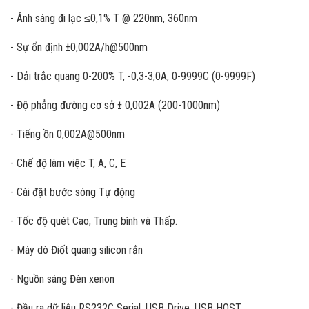
- Ánh sáng đi lạc ≤0,1% T @ 220nm, 360nm
- Sự ổn định ±0,002A/h@500nm
- Dải trắc quang 0-200% T, -0,3-3,0A, 0-9999C (0-9999F)
- Độ phẳng đường cơ sở ± 0,002A (200-1000nm)
- Tiếng ồn 0,002A@500nm
- Chế độ làm việc T, A, C, E
- Cài đặt bước sóng Tự động
- Tốc độ quét Cao, Trung bình và Thấp.
- Máy dò Điốt quang silicon rắn
- Nguồn sáng Đèn xenon
- Đầu ra dữ liệu RS232C Serial, USB Drive, USB HOST