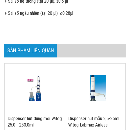
+ Sai số hệ thống (tại 20 µl): ±0.6 µl
+ Sai số ngẫu nhiên (tại 20 µl): ≤0.28µl
SẢN PHẨM LIÊN QUAN
Dispenser hút dung môi Witeg
Dispenser hút mẫu 2,5-25ml
25.0 - 250.0ml
Witeg Labmax Airless