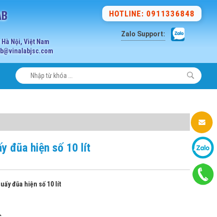
AB
HOTLINE: 0911336848
Zalo Support:
Hà Nội, Việt Nam
lab@vinalabjsc.com
 đũa hiện số 10 lít
ấy đũa hiện số 10 lít
c