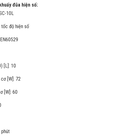
khuấy đũa hiện số:
OSC-10L
h tốc độ hiện số
N EN60529
) [L]: 10
 cơ [W]: 72
ơ [W]: 60
0
9 phút