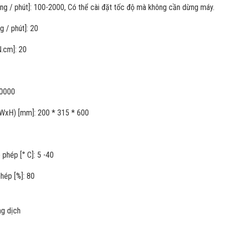
òng / phút]: 100-2000, Có thể cài đặt tốc độ mà không cần dừng máy.
g / phút]: 20
.cm]: 20
10000
xWxH) [mm]: 200 * 315 * 600
 phép [° C]: 5 -40
hép [%]: 80
ng dịch