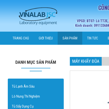
CÔNG
VPGD: BT07- Lô TT2E,
Kinh doanh: 0911336848
TRANG CHỦ
GIỚI THIỆU
SẢN PHẨM
TIN TỨC
MÁY KHẤY ĐŨA
DANH MỤC SẢN PHẨM
Tủ Lạnh Âm Sâu
Lò Nung Thí Nghiệm
Tủ Sấy Dụng Cụ