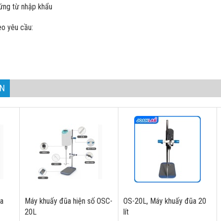
ứng từ nhập khẩu
heo yêu cầu:
AN
a
Máy khuấy đũa hiện số OSC-
OS-20L, Máy khuấy đũa 20
20L
lít