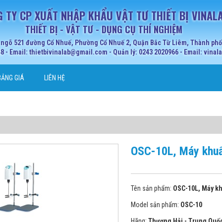
 TY CP XUẤT NHẬP KHẨU VẬT TƯ THIẾT BỊ VINAL
THIẾT BỊ - VẬT TƯ - DỤNG CỤ THÍ NGHIỆM
 ngõ 521 đường Cổ Nhuế, Phường Cổ Nhuế 2, Quận Bắc Từ Liêm, Thành phố 
 - Email: thietbivinalab@gmail.com - Quản lý: 0243 2020966 - Email: vina
BẢNG GIÁ
LIÊN HỆ
OSC-10L, Máy khuấy
Tên sản phẩm:
OSC-10L, Máy khu
Model sản phẩm:
OSC-10
Hãng:
Thượng Hải - Trung Quố