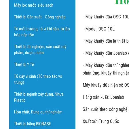
Máy lọc nước siêu sạch
- Máy khuấy đũa OSC-10L 
Thiết bị Sản xuất - Công nghiệp
Tủ môi trường, tủ vi khí hậu, tủ lão
- Model: OSC-10L
hóa cấp tốc
- Máy khuấy đũa là thiết 
Thiết bị thí nghiệm, sản xuất mỹ
phẩm, dược phẩm
- Máy khuấy đũa Joanlab đ
Thiết bị Y Tế
- Máy khuấy đũa thí nghi
phản ứng, khuấy thí nghi
Tủ cấy vi sinh (Tủ thao tác vô
trùng)
Máy khuấy đũa hiện số O
Thiết bị ngành xây dựng, Nhựa
Hãng sản xuất: Joanlab
Plastic
Sản xuất theo công nghệ 
Hóa chất, Dụng cụ thí nghiệm
Xuất xứ: Trung Quốc
Thiết bị hãng BIOBASE