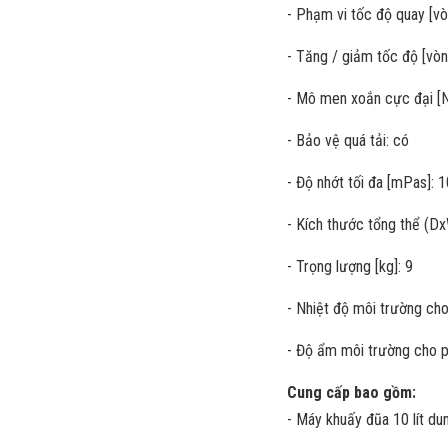
- Phạm vi tốc độ quay [v
- Tăng / giảm tốc độ [vòn
- Mô men xoắn cực đại [N
- Bảo vệ quá tải: có
- Độ nhớt tối đa [mPas]: 
- Kích thước tổng thể (D
- Trọng lượng [kg]: 9
- Nhiệt độ môi trường cho
- Độ ẩm môi trường cho p
Cung cấp bao gồm:
- Máy khuấy đũa 10 lít du