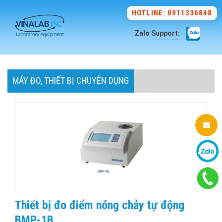
HOTLINE: 0911336848
Zalo Support:
MÁY ĐO, THIẾT BỊ CHUYÊN DỤNG
Thiết bị đo điểm nóng chảy tự động
BMP-1B