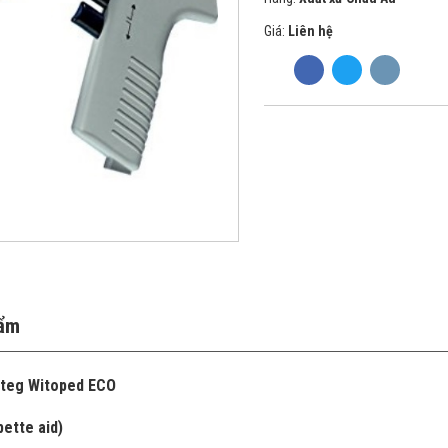
Giá:
Liên hệ
hẩm
Witeg Witoped ECO
ette aid)