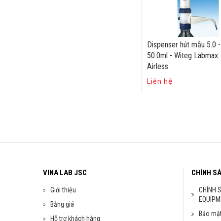
Dispenser hút mẫu 5.0 -
50.0ml - Witeg Labmax
Airless
Liên hệ
VINA LAB JSC
CHÍNH S
Giới thiệu
CHÍNH 
EQUIPM
Bảng giá
Bảo mật
Hỗ trợ khách hàng