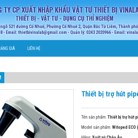
 TY CP XUẤT NHẬP KHẨU VẬT TƯ THIẾT BỊ VINAL
THIẾT BỊ - VẬT TƯ - DỤNG CỤ THÍ NGHIỆM
 ngõ 521 đường Cổ Nhuế, Phường Cổ Nhuế 2, Quận Bắc Từ Liêm, Thành phố 
 - Email: thietbivinalab@gmail.com - Quản lý: 0243 2020966 - Email: vina
BẢNG GIÁ
LIÊN HỆ
M
Thiết bị trợ hút p
Tên sản phẩm:
Thiết bị trợ hút
Model sản phẩm:
Witoped ECO (
Hãng:
Xuất xứ Châu Âu