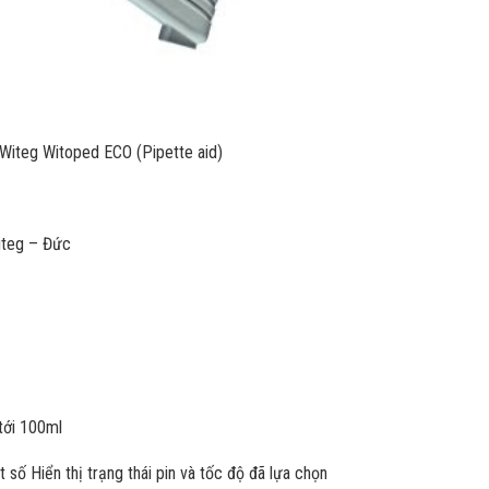
t Witeg Witoped ECO (Pipette aid)
iteg – Đức
 tới 100ml
ật số Hiển thị trạng thái pin và tốc độ đã lựa chọn