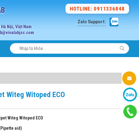
AB
HOTLINE: 0911336848
Zalo Support:
Hà Nội, Việt Nam
lab@vinalabjsc.com
ipet Witeg Witoped ECO
 pipet Witeg Witoped ECO
Pipette aid)