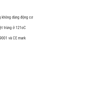
ng không dùng động cơ
iệt trùng ở 121oC
 9001 và CE mark