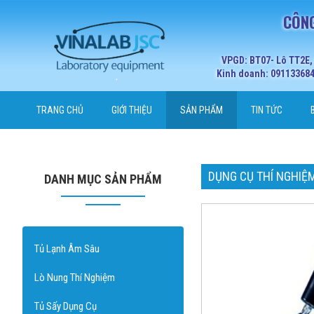
CÔNG
VPGD: BT07- Lô TT2E,
Kinh doanh: 0911336848
TRANG CHỦ
GIỚI THIỆU
SẢN PHẨM
TIN TỨC
DỤNG CỤ THÍ NGHIỆ
DANH MỤC SẢN PHẨM
Tủ Lạnh Âm Sâu
Lò Nung Thí Nghiệm
Tủ Sấy Dụng Cụ