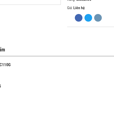
Giá:
Liên hệ
hẩm
YC110G
S