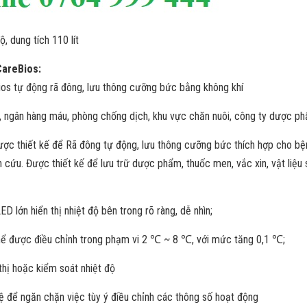
, dung tích 110 lít
CareBios:
ios tự động rã đông, lưu thông cưỡng bức bằng không khí
n, ngân hàng máu, phòng chống dịch, khu vực chăn nuôi, công ty dược ph
ược thiết kế để Rã đông tự động, lưu thông cưỡng bức thích hợp cho bện
 cứu. Được thiết kế để lưu trữ dược phẩm, thuốc men, vắc xin, vật liệu s
LED lớn hiển thị nhiệt độ bên trong rõ ràng, dễ nhìn;
thể được điều chỉnh trong phạm vi 2 ℃ ~ 8 ℃, với mức tăng 0,1 ℃;
thị hoặc kiểm soát nhiệt độ
ệ để ngăn chặn việc tùy ý điều chỉnh các thông số hoạt động