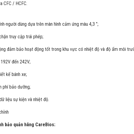
ứa CFC / HCFC.
tính-người dùng dựa trên màn hình cảm ứng màu 4,3 ”;
chặn truy cập trái phép;
ộng đảm bảo hoạt động tốt trong khu vực có nhiệt độ và độ ẩm môi trư
ừ 192V đến 242V;
iết kế bánh xe;
n phí bảo dưỡng;
ữ liệu sự kiện và nhiệt độ.
chỉnh
ạnh bảo quản hãng CareBios: