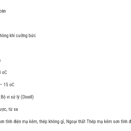
 bàn
không khí cưỡng bức
g
a
4 oC
 – 15 oC
Bộ vi xử lý (Dixell)
ược, từ xa
sơn tĩnh điện mạ kẽm, thép không gỉ, Ngoại thất Thép mạ kẽm sơn tĩnh đ