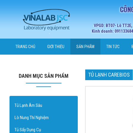
CÔNG
VPGD: BT07- Lô TT2E,
Kinh doanh: 0911336848
TRANG CHỦ
GIỚI THIỆU
SẢN PHẨM
TIN TỨC
TỦ LẠNH CAREBIOS
DANH MỤC SẢN PHẨM
Tủ Lạnh Âm Sâu
Lò Nung Thí Nghiệm
Tủ Sấy Dụng Cụ