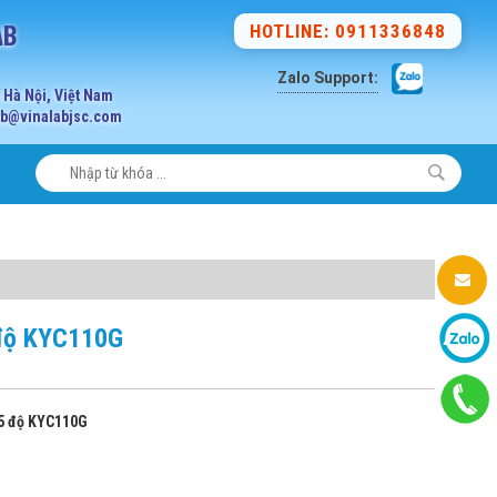
AB
HOTLINE: 0911336848
Zalo Support:
Hà Nội, Việt Nam
lab@vinalabjsc.com
 độ KYC110G
15 độ KYC110G