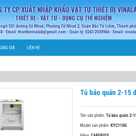
 TY CP XUẤT NHẬP KHẨU VẬT TƯ THIẾT BỊ VINAL
THIẾT BỊ - VẬT TƯ - DỤNG CỤ THÍ NGHIỆM
 ngõ 521 đường Cổ Nhuế, Phường Cổ Nhuế 2, Quận Bắc Từ Liêm, Thành phố 
 - Email: thietbivinalab@gmail.com - Quản lý: 0243 2020966 - Email: vina
BẢNG GIÁ
LIÊN HỆ
Tủ bảo quản 2-15
Tên sản phẩm:
Tủ bảo quản 2-
Model sản phẩm:
KYC110G
Hãng:
CAREBIOS