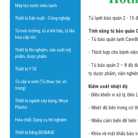
Máy lọc nước siêu sạch
Tủ lạnh bảo quản 2 - 15 độ
Thiết bị Sản xuất - Công nghiệp
Tủ môi trường, tủ vi khí hậu, tủ lão
Tính năng tủ bảo quản 
hóa cấp tốc
- Tủ bảo quản lạnh CareB
Thiết bị thí nghiệm, sản xuất mỹ
- Thích hợp cho bệnh việ
phẩm, dược phẩm
- Tủ bảo quản 2 – 8 độ đ
Thiết bị Y Tế
ty dược phẩm, viện nghiên
Tủ cấy vi sinh (Tủ thao tác vô
Kiểm soát nhiệt độ
trùng)
- Điều khiển vi xử lý, Đèn 
Thiết bị ngành xây dựng, Nhựa
Plastic
- Nhiệt độ bên trong có 
Hóa chất, Dụng cụ thí nghiệm
- Nhiều cảm biến để hiển 
Thiết bị hãng BIOBASE
- Khóa và mật khẩu bảo v