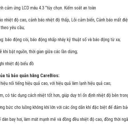
hình cảm ứng LCD màu 4.3 ”tùy chọn. Kiểm soát an toàn
o nhiệt độ cao, cảnh báo nhiệt độ thấp, Lỗi cảm biến, Cảnh báo mất điệ
 theo yêu cầu;
g: báo động còi, báo động nhấp nháy kỹ thuật số và báo động từ xa;
 khi bật nguồn, thời gian giữa các lần dừng;
hi nhiệt độ biểu đồ
của tủ bảo quản hãng CareBios:
iệu nổi tiếng hiệu quả cao, với hiệu quả làm lạnh hiệu quả cao;
 có tác dụng cách nhiệt tốt hơn, giúp duy trì ổn định nhiệt độ bên trong
ng bức cho luồng không khí lớn với các ống dẫn khí đặc biệt để đảm bảo
 kế dàn bay hơi, làm mát mạnh mẽ và đồng đều nhiệt độ cao, đồng thời ngă