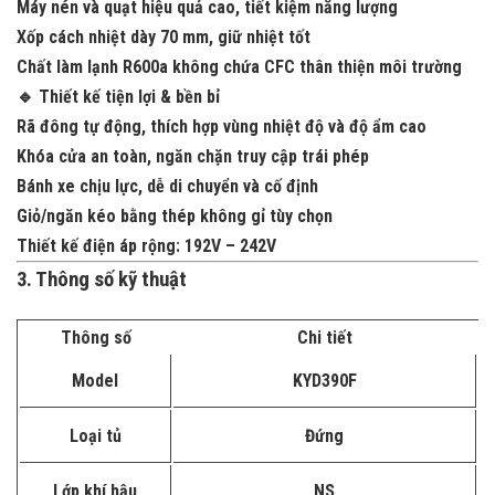
Máy nén và quạt hiệu quả cao, tiết kiệm năng lượng
Xốp cách nhiệt dày 70 mm, giữ nhiệt tốt
Chất làm lạnh
R600a không chứa CFC
thân thiện môi trường
🔹 Thiết kế tiện lợi & bền bỉ
Rã đông
tự động
, thích hợp vùng nhiệt độ và độ ẩm cao
Khóa cửa an toàn, ngăn chặn truy cập trái phép
Bánh xe chịu lực, dễ di chuyển và cố định
Giỏ/ngăn kéo bằng thép không gỉ tùy chọn
Thiết kế điện áp rộng: 192V – 242V
3. Thông số kỹ thuật
Thông số
Chi tiết
Model
KYD390F
Loại tủ
Đứng
Lớp khí hậu
NS