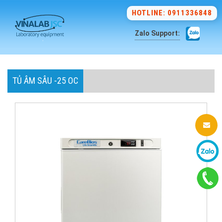
HOTLINE: 0911336848
Zalo Support:
TỦ ÂM SÂU -25 OC