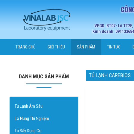
CÔNG
VPGD: BT07- Lô TT2E,
Kinh doanh: 0911336848
TRANG CHỦ
GIỚI THIỆU
SẢN PHẨM
TIN TỨC
TỦ LẠNH CAREBIOS
DANH MỤC SẢN PHẨM
Tủ Lạnh Âm Sâu
Lò Nung Thí Nghiệm
Tủ Sấy Dụng Cụ