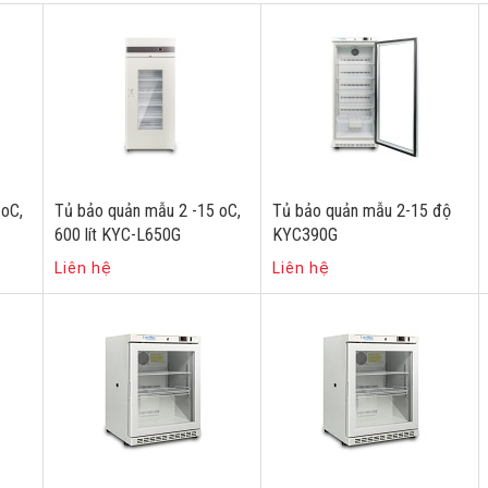
 oC,
Tủ bảo quản mẫu 2 -15 oC,
Tủ bảo quản mẫu 2-15 độ
600 lít KYC-L650G
KYC390G
Liên hệ
Liên hệ