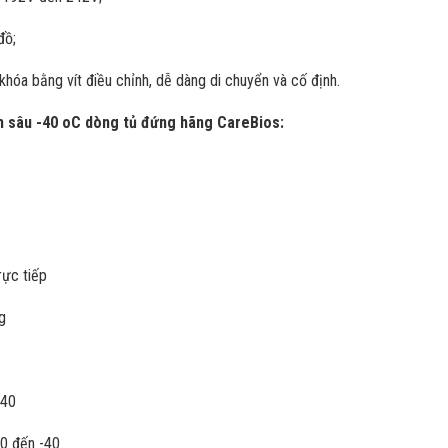
đồ;
khóa bằng vít điều chỉnh, dễ dàng di chuyển và cố định.
m sâu -40 oC dòng tủ đứng hãng CareBios:
rực tiếp
g
-40
10 đến -40