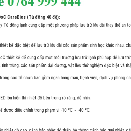
0oC CareBios (Tủ đông 40 độ):
 Tủ đông lạnh cung cấp một phương pháp lưu trữ lâu dài thay thế an toà
iết kế đặc biệt để lưu trữ lâu dài các sản phẩm sinh học khác nhau, chẳng
oC thiết kế để cung cấp một môi trường lưu trữ lạnh phù hợp để lưu trữ 
g, tinh trùng, các sản phẩm đại dương, vật liệu thử nghiệm đặc biệt và 
 trong các tổ chức bao gồm ngân hàng máu, bệnh viện, dịch vụ phòng chố
LED lớn hiển thị nhiệt độ bên trong rõ ràng, dễ nhìn;
thể được điều chỉnh trong phạm vi -10 ℃ ~ -40 ℃;
o nhiệt độ cao, cảnh báo nhiệt độ thấp, hệ thống cảnh báo quá nhiệt, cà