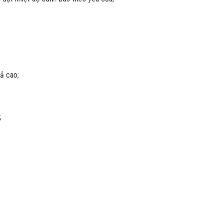
ả cao;
;