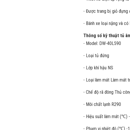
- Được trang bị giỏ đựng 
- Bánh xe loại nặng và có 
Thông số kỹ thuật tủ â
- Model: DW-40L590
- Loại tủ đứng
- Lớp khí hậu NS
- Loại làm mát Làm mát t
- Chế độ rã đông Thủ côn
- Môi chất lạnh R290
- Hiệu suất làm mát (℃) 
- Phạm vi nhiệt độ (℃) -