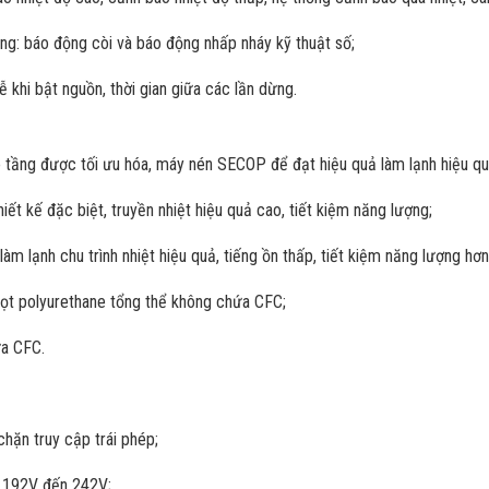
ng: báo động còi và báo động nhấp nháy kỹ thuật số;
 khi bật nguồn, thời gian giữa các lần dừng.
o tầng được tối ưu hóa, máy nén SECOP để đạt hiệu quả làm lạnh hiệu qu
hiết kế đặc biệt, truyền nhiệt hiệu quả cao, tiết kiệm năng lượng;
m lạnh chu trình nhiệt hiệu quả, tiếng ồn thấp, tiết kiệm năng lượng hơn
 bọt polyurethane tổng thể không chứa CFC;
ứa CFC.
chặn truy cập trái phép;
ừ 192V đến 242V;