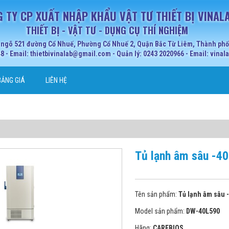
 TY CP XUẤT NHẬP KHẨU VẬT TƯ THIẾT BỊ VINAL
THIẾT BỊ - VẬT TƯ - DỤNG CỤ THÍ NGHIỆM
 ngõ 521 đường Cổ Nhuế, Phường Cổ Nhuế 2, Quận Bắc Từ Liêm, Thành phố 
 - Email: thietbivinalab@gmail.com - Quản lý: 0243 2020966 - Email: vina
BẢNG GIÁ
LIÊN HỆ
Tủ lạnh âm sâu -4
Tên sản phẩm:
Tủ lạnh âm sâu 
Model sản phẩm:
DW-40L590
Hãng:
CAREBIOS