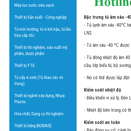
Máy lọc nước siêu sạch
Đặc trưng tủ âm sâu -4
Thiết bị Sản xuất - Công nghiệp
- Tủ lạnh âm sâu -40℃ hay
Tủ môi trường, tủ vi khí hậu, tủ lão
LN2.
hóa cấp tốc
- Tủ âm sâu -40 ℃ được th
Thiết bị thí nghiệm, sản xuất mỹ
phẩm, dược phẩm
- Tủ đông nhiệt độ âm 40 
cầu, lớp biểu bì, bộ xươn
Thiết bị Y Tế
Tủ cấy vi sinh (Tủ thao tác vô
- Nó có thể được lắp đặt
trùng)
Kiểm soát nhiệt độ
Thiết bị ngành xây dựng, Nhựa
- Điều khiển vi xử lý, Đèn 
Plastic
- Nhiệt độ bên trong có 
Hóa chất, Dụng cụ thí nghiệm
Kiểm soát an toàn
Thiết bị hãng BIOBASE
- Báo động sự cố: cảnh bá