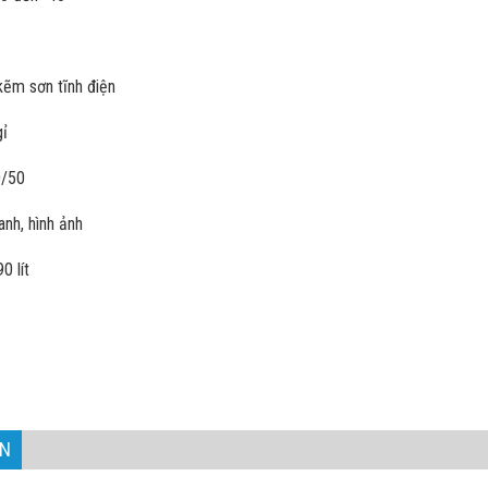
kẽm sơn tĩnh điện
gỉ
0/50
anh, hình ảnh
0 lít
AN