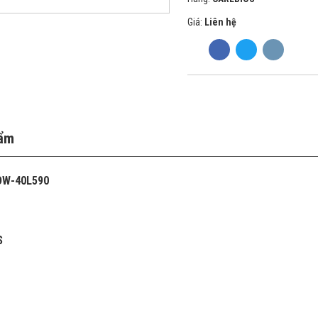
Giá:
Liên hệ
hẩm
 DW-40L590
S