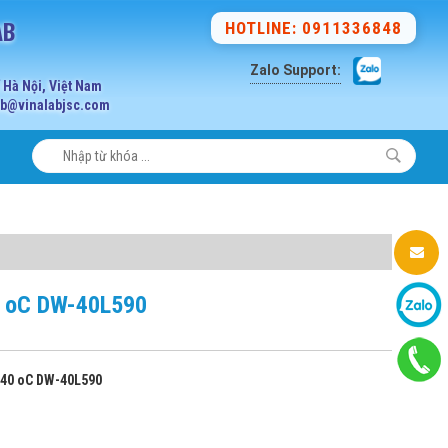
AB
HOTLINE: 0911336848
Zalo Support:
Hà Nội, Việt Nam
lab@vinalabjsc.com
0 oC DW-40L590
-40 oC DW-40L590