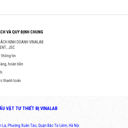
ÁCH VÀ QUY ĐỊNH CHUNG
SÁCH KINH DOANH VINALAB
ENT., JSC
 thông tin
hàng, hoàn tiền
nh
ức thanh toán
U VẬT TƯ THIẾT BỊ VINALAB
ân La, Phường Xuân Tảo, Quận Bắc Từ Liêm, Hà Nội