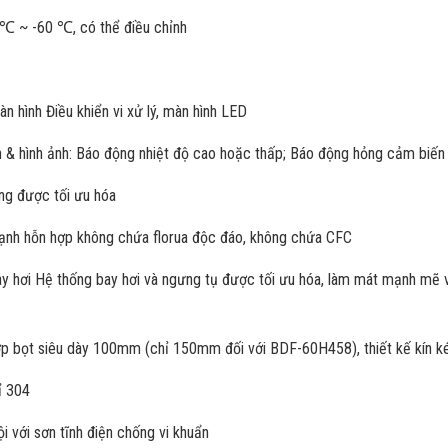
5 ℃ ~ -60 ℃, có thể điều chỉnh
n hình Điều khiển vi xử lý, màn hình LED
 & hình ảnh: Báo động nhiệt độ cao hoặc thấp; Báo động hỏng cảm biến
ộng được tối ưu hóa
 lạnh hỗn hợp không chứa florua độc đáo, không chứa CFC
bay hơi Hệ thống bay hơi và ngưng tụ được tối ưu hóa, làm mát mạnh mẽ 
ớp bọt siêu dày 100mm (chỉ 150mm đối với BDF-60H458), thiết kế kín ké
ỉ 304
i với sơn tĩnh điện chống vi khuẩn