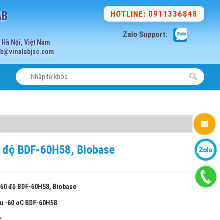
AB
HOTLINE: 0911336848
Zalo Support:
Hà Nội, Việt Nam
lab@vinalabjsc.com
0 độ BDF-60H58, Biobase
-60 độ BDF-60H58, Biobase
âu -60 oC BDF-60H58
c