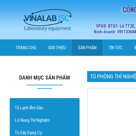
CÔNG
VPGD: BT07- Lô TT2E,
Kinh doanh: 0911336848
TRANG CHỦ
GIỚI THIỆU
SẢN PHẨM
TIN TỨC
TỦ PHÒNG THÍ NGHI
DANH MỤC SẢN PHẨM
Tủ Lạnh Âm Sâu
Lò Nung Thí Nghiệm
Tủ Sấy Dụng Cụ