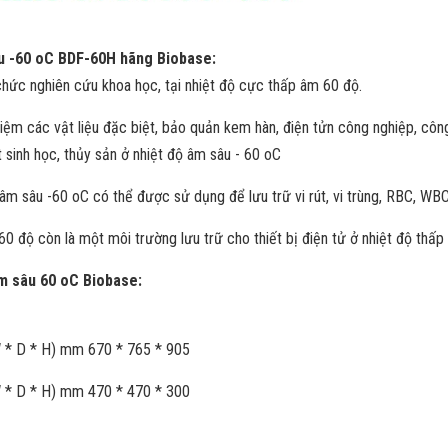
u -60 oC BDF-60H hãng Biobase:
chức nghiên cứu khoa học, tại nhiệt độ cực thấp âm 60 độ.
iệm các vật liệu đặc biệt, bảo quản kem hàn, điện tửn công nghiệp, công
t sinh học, thủy sản ở nhiệt độ âm sâu - 60 oC
âm sâu -60 oC có thể được sử dụng để lưu trữ vi rút, vi trùng, RBC, WBC,
60 độ còn là một môi trường lưu trữ cho thiết bị điện tử ở nhiệt độ thấp
m sâu 60 oC Biobase:
W * D * H) mm 670 * 765 * 905
W * D * H) mm 470 * 470 * 300