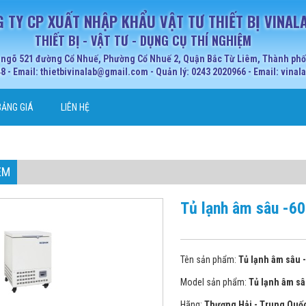
 TY CP XUẤT NHẬP KHẨU VẬT TƯ THIẾT BỊ VINAL
THIẾT BỊ - VẬT TƯ - DỤNG CỤ THÍ NGHIỆM
 ngõ 521 đường Cổ Nhuế, Phường Cổ Nhuế 2, Quận Bắc Từ Liêm, Thành phố 
 - Email: thietbivinalab@gmail.com - Quản lý: 0243 2020966 - Email: vina
BẢNG GIÁ
LIÊN HỆ
ỆM
Tủ lạnh âm sâu -6
Tên sản phẩm:
Tủ lạnh âm sâu 
Model sản phẩm:
Tủ lạnh âm s
Hãng:
Thượng Hải - Trung Quố