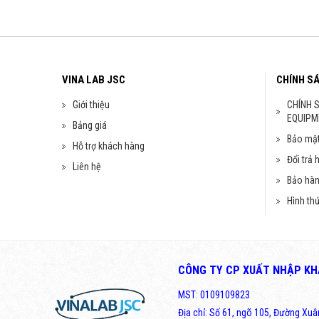
VINA LAB JSC
CHÍNH S
Giới thiệu
CHÍNH 
EQUIPM
Bảng giá
Bảo mật
Hỗ trợ khách hàng
Đổi trả 
Liên hệ
Bảo hà
Hình th
CÔNG TY CP XUẤT NHẬP KHẨ
MST: 0109109823
Địa chỉ: Số 61, ngõ 105, Đường Xu