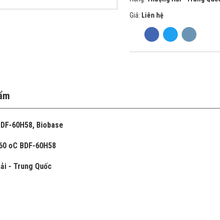
Giá:
Liên hệ
hẩm
BDF-60H58, Biobase
-60 oC BDF-60H58
ải - Trung Quốc