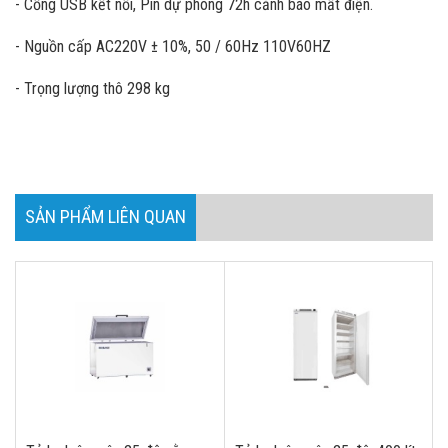
- Cổng USB kết nối, Pin dự phòng 72h cảnh báo mất điện.
- Nguồn cấp AC220V ± 10%, 50 / 60Hz 110V60HZ
- Trọng lượng thô 298 kg
SẢN PHẨM LIÊN QUAN