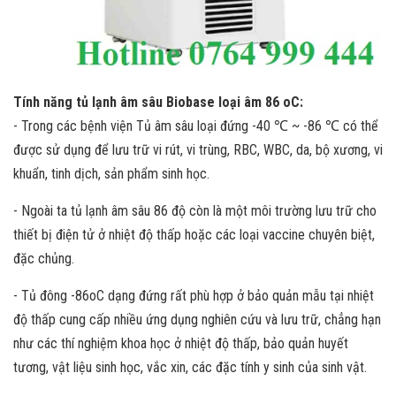
Tính năng tủ lạnh âm sâu Biobase loại âm 86 oC:
- Trong các bệnh viện Tủ âm sâu loại đứng -40 ℃ ~ -86 ℃ có thể
được sử dụng để lưu trữ vi rút, vi trùng, RBC, WBC, da, bộ xương, vi
khuẩn, tinh dịch, sản phẩm sinh học.
- Ngoài ta tủ lạnh âm sâu 86 độ còn là một môi trường lưu trữ cho
thiết bị điện tử ở nhiệt độ thấp hoặc các loại vaccine chuyên biệt,
đặc chủng.
- Tủ đông -86oC dạng đứng rất phù hợp ở bảo quản mẫu tại nhiệt
độ thấp cung cấp nhiều ứng dụng nghiên cứu và lưu trữ, chẳng hạn
như các thí nghiệm khoa học ở nhiệt độ thấp, bảo quản huyết
tương, vật liệu sinh học, vắc xin, các đặc tính y sinh của sinh vật.