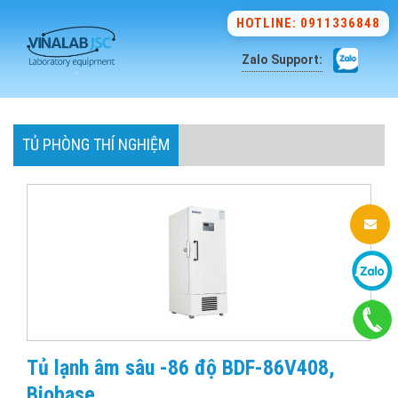
HOTLINE: 0911336848
Zalo Support:
TỦ PHÒNG THÍ NGHIỆM
Tủ lạnh âm sâu -86 độ BDF-86V408,
Biobase