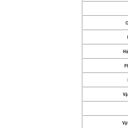
C
Hi
P
Vậ
Vật