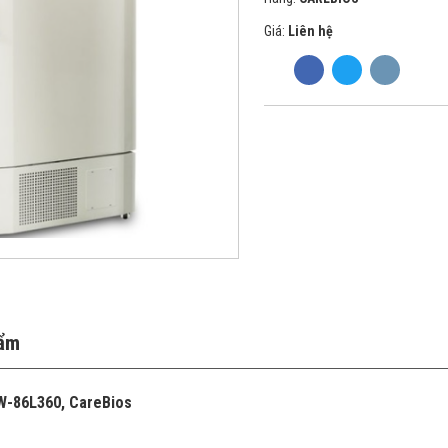
Giá:
Liên hệ
hẩm
DW-86L360, CareBios