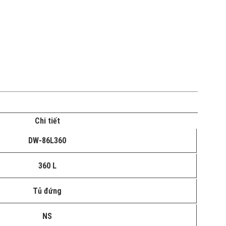
Chi tiết
DW-86L360
360 L
Tủ đứng
NS