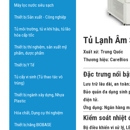
Máy lọc nước siêu sạch
Thiết bị Sản xuất - Công nghiệp
Tủ môi trường, tủ vi khí hậu, tủ lão
hóa cấp tốc
Tủ Lạnh Âm 
Thiết bị thí nghiệm, sản xuất mỹ
Xuất xứ:
Trung Quốc
phẩm, dược phẩm
Thương hiệu:
CareBios
Thiết bị Y Tế
Đặc trưng nổi bậ
Tủ cấy vi sinh (Tủ thao tác vô
trùng)
Lưu trữ lâu dài, an toàn:
Bảo quản đa dạng sinh 
Thiết bị ngành xây dựng, Nhựa
điện tử.
Plastic
Ứng dụng:
Ngân hàng máu
Hóa chất, Dụng cụ thí nghiệm
Kiểm soát nhiệt 
Thiết bị hãng BIOBASE
Bộ điều khiển vi xử lý
, L