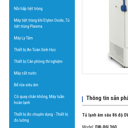
Nồi hấp tiệt trùng
Máy tiệt trùng khí Etylen Oxide, Tủ
tiệt trùng Plasma
Máy Ly Tâm
Thiết bị An Toàn Sinh Học
Thiết bị Cân phòng thí nghiệm
Máy cất nước
Bể rửa siêu âm
Cô quay chân không, Máy tuần
Thông tin sản p
hoàn lạnh
Thiết bị đo chuyên dụng - Thiết bị
Tủ lạnh âm sâu 86 độ 
đo lường
Model:
DW-86L360