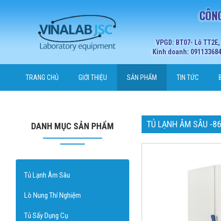
CÔNG
VPGD: BT07- Lô TT2E,
Kinh doanh: 0911336848
TRANG CHỦ
GIỚI THIỆU
SẢN PHẨM
TIN TỨC
TỦ LẠNH ÂM SÂU -86
DANH MỤC SẢN PHẨM
Tủ Lạnh Âm Sâu
Lò Nung Thí Nghiệm
Tủ Sấy Dụng Cụ