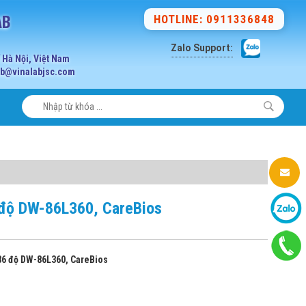
AB
HOTLINE: 0911336848
Zalo Support:
Hà Nội, Việt Nam
lab@vinalabjsc.com
 độ DW-86L360, CareBios
86 độ DW-86L360, CareBios