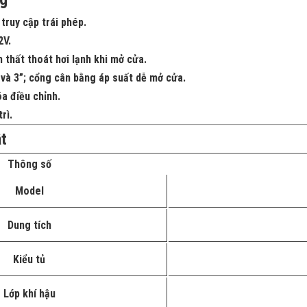
 truy cập trái phép.
2V.
m thất thoát hơi lạnh khi mở cửa.
và 3”
; cổng cân bằng áp suất dễ mở cửa.
óa điều chỉnh.
trì
.
t
Thông số
Model
Dung tích
Kiểu tủ
Lớp khí hậu