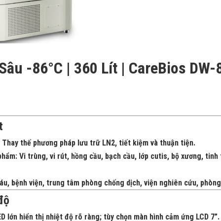
Sâu -86°C | 360 Lít | CareBios DW
t
Thay thế phương pháp lưu trữ LN2, tiết kiệm và thuận tiện.
phẩm:
Vi trùng, vi rút, hồng cầu, bạch cầu, lớp cutis, bộ xương, tinh
, bệnh viện, trung tâm phòng chống dịch, viện nghiên cứu, phòng
độ
ED lớn hiển thị nhiệt độ rõ ràng; tùy chọn màn hình cảm ứng LCD 7”.