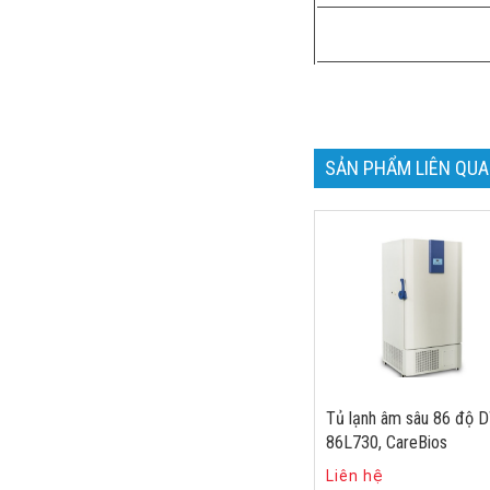
SẢN PHẨM LIÊN QU
Tủ lạnh âm sâu 86 độ 
86L730, CareBios
Liên hệ