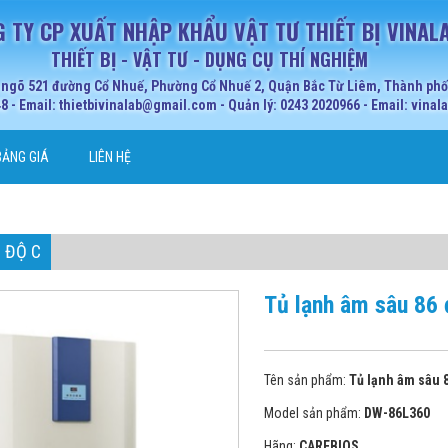
 TY CP XUẤT NHẬP KHẨU VẬT TƯ THIẾT BỊ VINAL
THIẾT BỊ - VẬT TƯ - DỤNG CỤ THÍ NGHIỆM
 ngõ 521 đường Cổ Nhuế, Phường Cổ Nhuế 2, Quận Bắc Từ Liêm, Thành phố 
 - Email: thietbivinalab@gmail.com - Quản lý: 0243 2020966 - Email: vina
BẢNG GIÁ
LIÊN HỆ
 ĐỘ C
Tủ lạnh âm sâu 86
Tên sản phẩm:
Tủ lạnh âm sâu 
Model sản phẩm:
DW-86L360
Hãng:
CAREBIOS