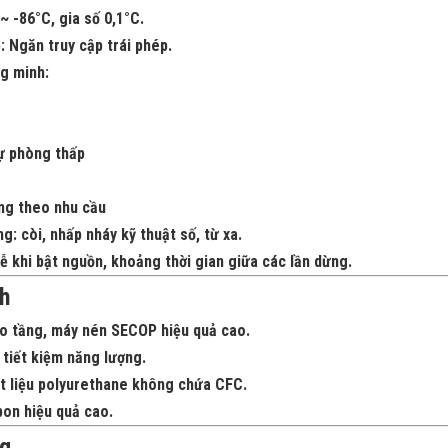
~ -86°C, gia số 0,1°C.
:
Ngăn truy cập trái phép.
g minh:
dự phòng thấp
ộng theo nhu cầu
ng:
còi, nhấp nháy kỹ thuật số, từ xa.
ễ khi bật nguồn, khoảng thời gian giữa các lần dừng.
h
o tầng
, máy nén SECOP hiệu quả cao.
, tiết kiệm năng lượng.
t liệu polyurethane không chứa CFC.
bon
hiệu quả cao.
ng