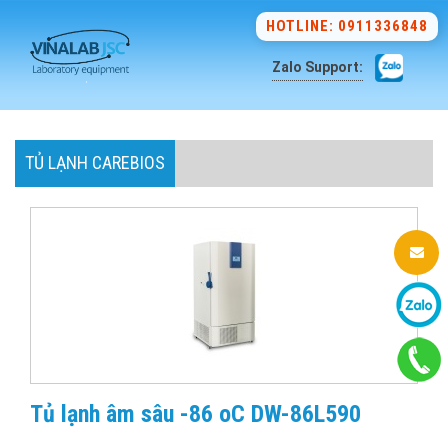
HOTLINE: 0911336848
Zalo Support:
TỦ LẠNH CAREBIOS
Tủ lạnh âm sâu -86 oC DW-86L590