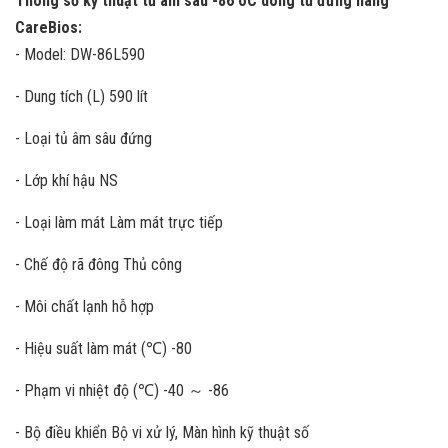
Thông số kỹ thuật tủ âm sâu -86 oC dòng tủ đứng hãng
CareBios:
- Model: DW-86L590
- Dung tích (L) 590 lít
- Loại tủ âm sâu đứng
- Lớp khí hậu NS
- Loại làm mát Làm mát trực tiếp
- Chế độ rã đông Thủ công
- Môi chất lạnh hỗ hợp
- Hiệu suất làm mát (℃) -80
- Phạm vi nhiệt độ (℃) -40 ～ -86
- Bộ điều khiển Bộ vi xử lý, Màn hình kỹ thuật số