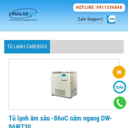
HOTLINE: 0911336848
Zalo Support:
TỦ LẠNH CAREBIOS
Tủ lạnh âm sâu -86oC nằm ngang DW-
86W730