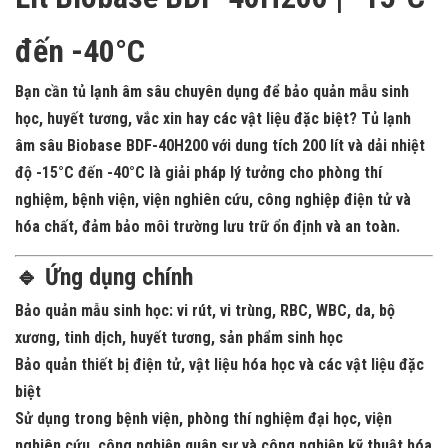
đến -40°C
Bạn cần
tủ lạnh âm sâu chuyên dụng
để bảo quản mẫu sinh
học, huyết tương, vắc xin hay các vật liệu đặc biệt?
Tủ lạnh
âm sâu Biobase BDF-40H200
với
dung tích 200 lít
và
dải nhiệt
độ -15°C đến -40°C
là giải pháp lý tưởng cho
phòng thí
nghiệm, bệnh viện, viện nghiên cứu, công nghiệp điện tử và
hóa chất
, đảm bảo môi trường lưu trữ ổn định và an toàn.
🔹 Ứng dụng chính
Bảo quản
mẫu sinh học
: vi rút, vi trùng, RBC, WBC, da, bộ
xương, tinh dịch, huyết tương, sản phẩm sinh học
Bảo quản
thiết bị điện tử, vật liệu hóa học
và các vật liệu đặc
biệt
Sử dụng trong
bệnh viện, phòng thí nghiệm đại học, viện
nghiên cứu
, công nghiệp quân sự và công nghiệp kỹ thuật hóa