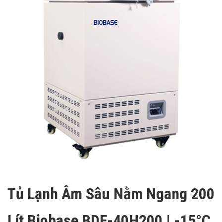
Tủ Lạnh Âm Sâu Nằm Ngang 200
Lít Biobase BDF-40H200 | -15°C