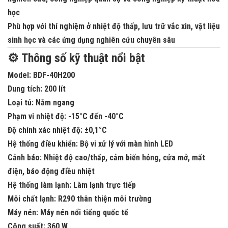
học
Phù hợp với
thí nghiệm ở nhiệt độ thấp
, lưu trữ vắc xin, vật liệu
sinh học và các ứng dụng nghiên cứu chuyên sâu
⚙️ Thông số kỹ thuật nổi bật
Model:
BDF-40H200
Dung tích:
200 lít
Loại tủ:
Nằm ngang
Phạm vi nhiệt độ:
-15°C đến -40°C
Độ chính xác nhiệt độ:
±0,1°C
Hệ thống điều khiển:
Bộ vi xử lý với màn hình LED
Cảnh báo:
Nhiệt độ cao/thấp, cảm biến hỏng, cửa mở, mất
điện, báo động điều nhiệt
Hệ thống làm lạnh:
Làm lạnh trực tiếp
Môi chất lạnh:
R290 thân thiện môi trường
Máy nén:
Máy nén nổi tiếng quốc tế
Công suất:
360 W