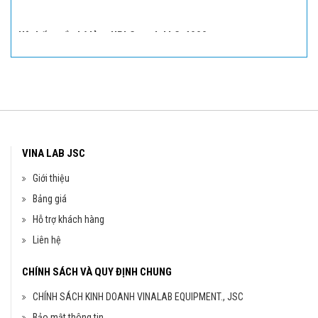
Hệ thống sắc ký lỏng HPLC model LC-4000
đ
709,000,000
VINA LAB JSC
Giới thiệu
Bảng giá
Cân kỹ thuật 3 số TE3003
Hỗ trợ khách hàng
đ
Liên hệ
6,000,000
CHÍNH SÁCH VÀ QUY ĐỊNH CHUNG
CHÍNH SÁCH KINH DOANH VINALAB EQUIPMENT., JSC
Bảo mật thông tin