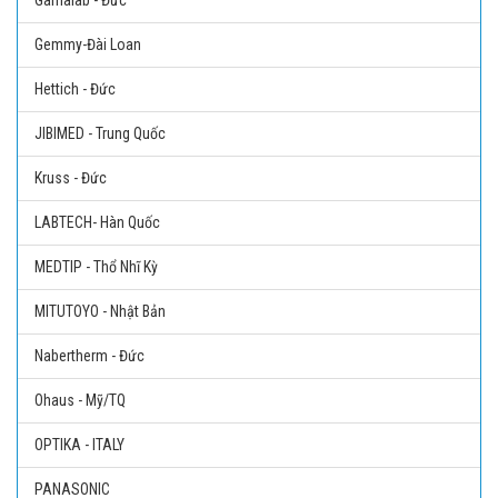
Gamalab - Đức
Gemmy-Đài Loan
Hettich - Đức
JIBIMED - Trung Quốc
Kruss - Đức
LABTECH- Hàn Quốc
MEDTIP - Thổ Nhĩ Kỳ
MITUTOYO - Nhật Bản
Nabertherm - Đức
Ohaus - Mỹ/TQ
OPTIKA - ITALY
PANASONIC