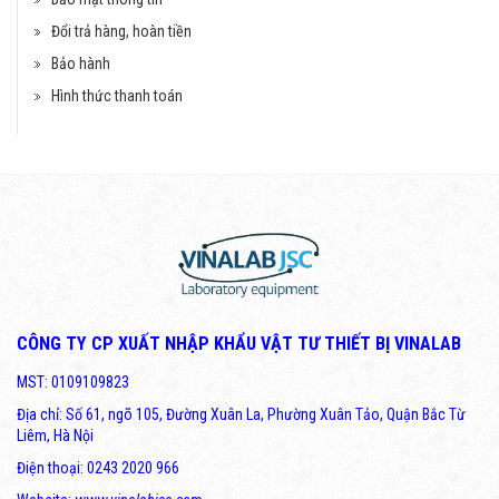
Đổi trả hàng, hoàn tiền
Bảo hành
Hình thức thanh toán
Máy dập viên TDP-1,5
Liên hệ
CÔNG TY CP XUẤT NHẬP KHẨU VẬT TƯ THIẾT BỊ VINALAB
MST: 0109109823
Máy dập viên TDP-1,5
Địa chỉ: Số 61, ngõ 105, Đường Xuân La, Phường Xuân Tảo, Quận Bắc Từ
Liêm, Hà Nội
Liên hệ
Điện thoại: 0243 2020 966