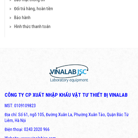
Đổi trả hàng, hoàn tiền
Bảo hành
Hình thức thanh toán
Máy dập viên TDP-1,5
Liên hệ
CÔNG TY CP XUẤT NHẬP KHẨU VẬT TƯ THIẾT BỊ VINALAB
MST: 0109109823
Địa chỉ: Số 61, ngõ 105, Đường Xuân La, Phường Xuân Tảo, Quận Bắc Từ
Máy dập viên TDP-1,5
Liêm, Hà Nội
Điện thoại: 0243 2020 966
Liên hệ