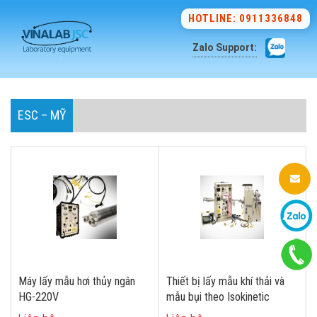
HOTLINE: 0911336848
Zalo Support:
ESC – MỸ
Máy lấy mẫu hơi thủy ngân
Thiết bị lấy mẫu khí thải và
HG-220V
mẫu bụi theo Isokinetic