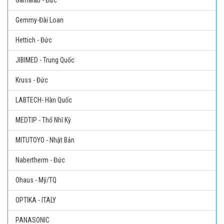
Gamalab - Đức
Gemmy-Đài Loan
Hettich - Đức
JIBIMED - Trung Quốc
Kruss - Đức
LABTECH- Hàn Quốc
MEDTIP - Thổ Nhĩ Kỳ
MITUTOYO - Nhật Bản
Nabertherm - Đức
Ohaus - Mỹ/TQ
OPTIKA - ITALY
PANASONIC