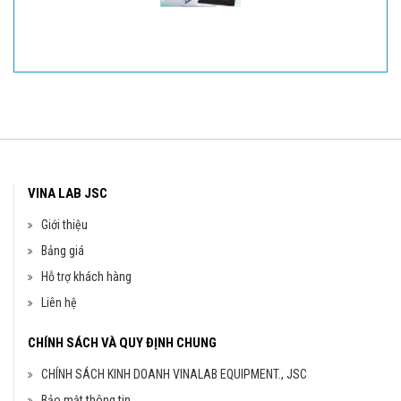
Hệ thống sắc ký lỏng HPLC model LC-4000
đ
709,000,000
VINA LAB JSC
Giới thiệu
Bảng giá
Cân kỹ thuật 3 số TE3003
Hỗ trợ khách hàng
Liên hệ
đ
6,000,000
CHÍNH SÁCH VÀ QUY ĐỊNH CHUNG
CHÍNH SÁCH KINH DOANH VINALAB EQUIPMENT., JSC
Bảo mật thông tin