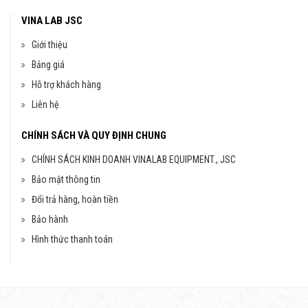
VINA LAB JSC
Cân kỹ thuật 3 số TE3003
Giới thiệu
đ
6,000,000
Bảng giá
Hỗ trợ khách hàng
Liên hệ
CHÍNH SÁCH VÀ QUY ĐỊNH CHUNG
CHÍNH SÁCH KINH DOANH VINALAB EQUIPMENT., JSC
Bảo mật thông tin
Đổi trả hàng, hoàn tiền
Máy dập viên TDP-1,5
Bảo hành
Liên hệ
Hình thức thanh toán