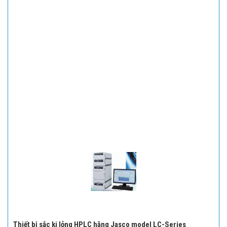
Thiết bị sắc ki lỏng HPLC hãng Jasco model LC-Series