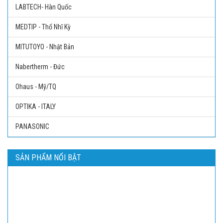
LABTECH- Hàn Quốc
MEDTIP - Thổ Nhĩ Kỳ
MITUTOYO - Nhật Bản
Nabertherm - Đức
Ohaus - Mỹ/TQ
OPTIKA - ITALY
PANASONIC
SẢN PHẨM NỔI BẬT